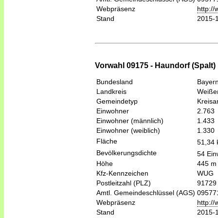
Webpräsenz
http:/
Stand
2015-
Vorwahl 09175 - Haundorf (Spalt)
Bundesland
Bayer
Landkreis
Weiße
Gemeindetyp
Kreis
Einwohner
2.763
Einwohner (männlich)
1.433
Einwohner (weiblich)
1.330
Fläche
51,34
Bevölkerungsdichte
54 Ein
Höhe
445 m
Kfz-Kennzeichen
WUG
Postleitzahl (PLZ)
91729
Amtl. Gemeindeschlüssel (AGS)
09577
Webpräsenz
http:/
Stand
2015-