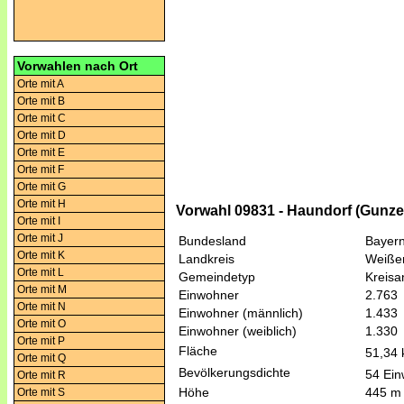
Vorwahlen nach Ort
Orte mit A
Orte mit B
Orte mit C
Orte mit D
Orte mit E
Orte mit F
Orte mit G
Orte mit H
Vorwahl 09831 - Haundorf (Gunz
Orte mit I
Orte mit J
Bundesland
Bayer
Orte mit K
Landkreis
Weiße
Orte mit L
Gemeindetyp
Kreis
Orte mit M
Einwohner
2.763
Orte mit N
Einwohner (männlich)
1.433
Orte mit O
Einwohner (weiblich)
1.330
Orte mit P
Fläche
51,34
Orte mit Q
Bevölkerungsdichte
54 Ein
Orte mit R
Höhe
445 m
Orte mit S