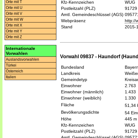
Orte mit T
Kfz-Kennzeichen
WUG
Orte mit U
Postleitzahl (PLZ)
91729
Orte mit V
Amtl. Gemeindeschlüssel (AGS)
09577
Orte mit W
Webpräsenz
http:/
Orte mit X
Stand
2015-
Orte mit Y
Orte mit Z
Internationale
Vorwahlen
Vorwahl 09837 - Haundorf (Haund
Auslandsvorwahlen
Türkei
Bundesland
Bayer
Österreich
Landkreis
Weiße
Italien
Gemeindetyp
Kreis
Einwohner
2.763
Einwohner (männlich)
1.433
Einwohner (weiblich)
1.330
Fläche
51,34
Bevölkerungsdichte
54 Ein
Höhe
445 m
Kfz-Kennzeichen
WUG
Postleitzahl (PLZ)
91729
Amtl. Gemeindeschlüssel (AGS)
09577