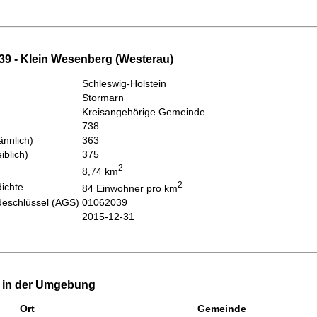
39 - Klein Wesenberg (Westerau)
Schleswig-Holstein
Stormarn
Kreisangehörige Gemeinde
738
nnlich)
363
iblich)
375
2
8,74 km
2
ichte
84 Einwohner pro km
eschlüssel (AGS)
01062039
2015-12-31
e in der Umgebung
Ort
Gemeinde