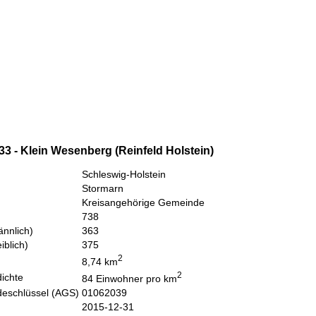
3 - Klein Wesenberg (Reinfeld Holstein)
Schleswig-Holstein
Stormarn
Kreisangehörige Gemeinde
738
nnlich)
363
iblich)
375
2
8,74 km
2
ichte
84 Einwohner pro km
eschlüssel (AGS)
01062039
2015-12-31