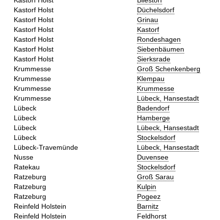
Kastorf Holst
Bliestorf
Kastorf Holst
Düchelsdorf
Kastorf Holst
Grinau
Kastorf Holst
Kastorf
Kastorf Holst
Rondeshagen
Kastorf Holst
Siebenbäumen
Kastorf Holst
Sierksrade
Krummesse
Groß Schenkenberg
Krummesse
Klempau
Krummesse
Krummesse
Krummesse
Lübeck, Hansestadt
Lübeck
Badendorf
Lübeck
Hamberge
Lübeck
Lübeck, Hansestadt
Lübeck
Stockelsdorf
Lübeck-Travemünde
Lübeck, Hansestadt
Nusse
Duvensee
Ratekau
Stockelsdorf
Ratzeburg
Groß Sarau
Ratzeburg
Kulpin
Ratzeburg
Pogeez
Reinfeld Holstein
Barnitz
Reinfeld Holstein
Feldhorst