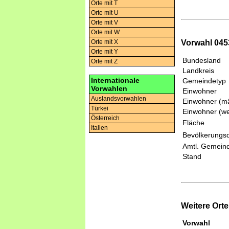
Orte mit T
Orte mit U
Orte mit V
Orte mit W
Orte mit X
Vorwahl 045
Orte mit Y
Bundesland
Orte mit Z
Landkreis
Internationale
Gemeindetyp
Vorwahlen
Einwohner
Auslandsvorwahlen
Einwohner (mä
Türkei
Einwohner (we
Österreich
Fläche
Italien
Bevölkerungsd
Amtl. Gemeind
Stand
Weitere Ort
Vorwahl