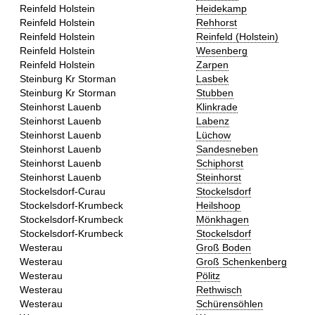
Reinfeld Holstein
Heidekamp
Reinfeld Holstein
Rehhorst
Reinfeld Holstein
Reinfeld (Holstein)
Reinfeld Holstein
Wesenberg
Reinfeld Holstein
Zarpen
Steinburg Kr Storman
Lasbek
Steinburg Kr Storman
Stubben
Steinhorst Lauenb
Klinkrade
Steinhorst Lauenb
Labenz
Steinhorst Lauenb
Lüchow
Steinhorst Lauenb
Sandesneben
Steinhorst Lauenb
Schiphorst
Steinhorst Lauenb
Steinhorst
Stockelsdorf-Curau
Stockelsdorf
Stockelsdorf-Krumbeck
Heilshoop
Stockelsdorf-Krumbeck
Mönkhagen
Stockelsdorf-Krumbeck
Stockelsdorf
Westerau
Groß Boden
Westerau
Groß Schenkenberg
Westerau
Pölitz
Westerau
Rethwisch
Westerau
Schürensöhlen