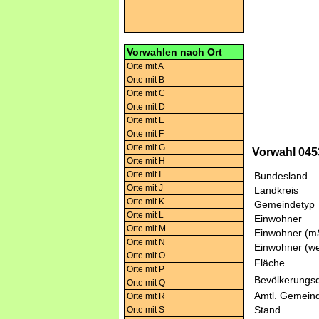
Vorwahlen nach Ort
Orte mit A
Orte mit B
Orte mit C
Orte mit D
Orte mit E
Orte mit F
Orte mit G
Vorwahl 0453
Orte mit H
Orte mit I
Bundesland
Orte mit J
Landkreis
Orte mit K
Gemeindetyp
Orte mit L
Einwohner
Orte mit M
Einwohner (mä
Orte mit N
Einwohner (we
Orte mit O
Fläche
Orte mit P
Bevölkerungsd
Orte mit Q
Amtl. Gemeind
Orte mit R
Stand
Orte mit S