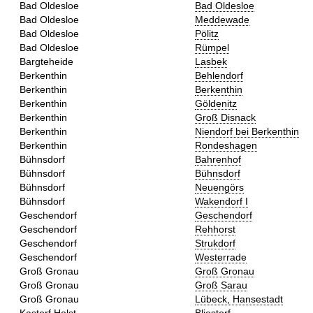
Bad Oldesloe
Bad Oldesloe
Bad Oldesloe
Meddewade
Bad Oldesloe
Pölitz
Bad Oldesloe
Rümpel
Bargteheide
Lasbek
Berkenthin
Behlendorf
Berkenthin
Berkenthin
Berkenthin
Göldenitz
Berkenthin
Groß Disnack
Berkenthin
Niendorf bei Berkenthin
Berkenthin
Rondeshagen
Bühnsdorf
Bahrenhof
Bühnsdorf
Bühnsdorf
Bühnsdorf
Neuengörs
Bühnsdorf
Wakendorf I
Geschendorf
Geschendorf
Geschendorf
Rehhorst
Geschendorf
Strukdorf
Geschendorf
Westerrade
Groß Gronau
Groß Gronau
Groß Gronau
Groß Sarau
Groß Gronau
Lübeck, Hansestadt