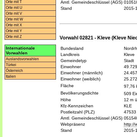
Orte mit T
Amtl. Gemeindeschlüssel (AGS)
01051
Orte mit U
Stand
2015-
Orte mit V
Orte mit W
Orte mit X
Orte mit Y
Orte mit Z
Vorwahl 02821 - Kleve (Kleve Nie
Internationale
Bundesland
Nordrh
Vorwahlen
Landkreis
Kleve
Auslandsvorwahlen
Gemeindetyp
Stadt
Türkei
Einwohner
49.72
Österreich
Einwohner (männlich)
24.45
Italien
Einwohner (weiblich)
25.27
Fläche
97,76
Bevölkerungsdichte
509 Ei
Höhe
12 m 
Kfz-Kennzeichen
KLE
Postleitzahl (PLZ)
47533
Amtl. Gemeindeschlüssel (AGS)
05154
Webpräsenz
http:/
Stand
2015-