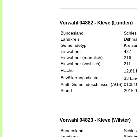
Vorwahl 04882 - Kleve (Lunden)
Bundesland
Schles
Landkreis
Dithm
Gemeindetyp
Kreis
Einwohner
427
Einwohner (männlich)
216
Einwohner (weiblich)
211
Fläche
12,81
Bevölkerungsdichte
33 Ein
Amtl. Gemeindeschlüssel (AGS)
01051
Stand
2015-
Vorwahl 04823 - Kleve (Wilster)
Bundesland
Schles
Landkreis
Steinb