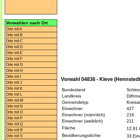
Vorwahlen nach Ort
Orte mit A
Orte mit B
Orte mit C
Orte mit D
Orte mit E
Orte mit F
Orte mit G
Orte mit H
Orte mit I
Vorwahl 04836 - Kleve (Hennstedt
Orte mit J
Orte mit K
Bundesland
Schles
Orte mit L
Landkreis
Dithm
Orte mit M
Gemeindetyp
Kreis
Orte mit N
Einwohner
427
Orte mit O
Einwohner (männlich)
216
Orte mit P
Einwohner (weiblich)
211
Orte mit Q
Fläche
12,81
Orte mit R
Bevölkerungsdichte
33 Ein
Orte mit S