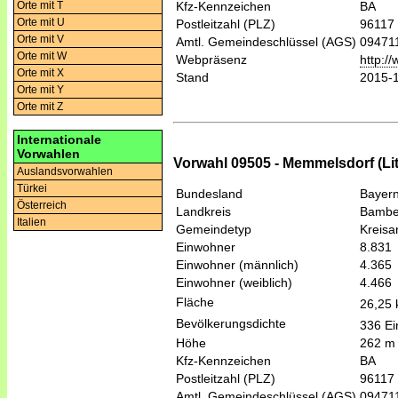
Orte mit T
Kfz-Kennzeichen
BA
Orte mit U
Postleitzahl (PLZ)
96117
Orte mit V
Amtl. Gemeindeschlüssel (AGS)
09471
Orte mit W
Webpräsenz
http:/
Orte mit X
Stand
2015-
Orte mit Y
Orte mit Z
Internationale
Vorwahlen
Vorwahl 09505 - Memmelsdorf (Li
Auslandsvorwahlen
Türkei
Bundesland
Bayer
Österreich
Landkreis
Bambe
Italien
Gemeindetyp
Kreis
Einwohner
8.831
Einwohner (männlich)
4.365
Einwohner (weiblich)
4.466
Fläche
26,25
Bevölkerungsdichte
336 Ei
Höhe
262 m
Kfz-Kennzeichen
BA
Postleitzahl (PLZ)
96117
Amtl. Gemeindeschlüssel (AGS)
09471