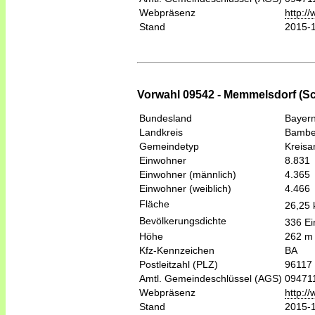
Webpräsenz
http:/
Stand
2015-
Vorwahl 09542 - Memmelsdorf (Sc
Bundesland
Bayer
Landkreis
Bambe
Gemeindetyp
Kreis
Einwohner
8.831
Einwohner (männlich)
4.365
Einwohner (weiblich)
4.466
Fläche
26,25
Bevölkerungsdichte
336 Ei
Höhe
262 m
Kfz-Kennzeichen
BA
Postleitzahl (PLZ)
96117
Amtl. Gemeindeschlüssel (AGS)
09471
Webpräsenz
http:/
Stand
2015-