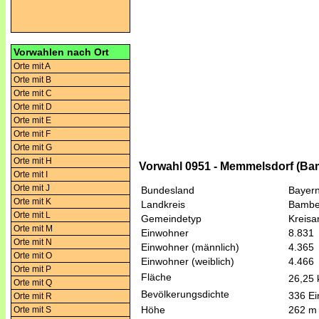
Vorwahlen nach Ort
Orte mit A
Orte mit B
Orte mit C
Orte mit D
Orte mit E
Orte mit F
Orte mit G
Orte mit H
Vorwahl 0951 - Memmelsdorf (Ba
Orte mit I
Orte mit J
Bundesland
Bayer
Orte mit K
Landkreis
Bambe
Orte mit L
Gemeindetyp
Kreis
Orte mit M
Einwohner
8.831
Orte mit N
Einwohner (männlich)
4.365
Orte mit O
Einwohner (weiblich)
4.466
Orte mit P
Fläche
26,25
Orte mit Q
Bevölkerungsdichte
336 Ei
Orte mit R
Höhe
262 m
Orte mit S