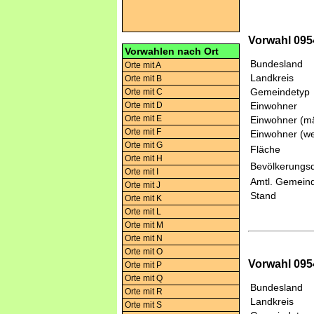
Vorwahl 0954
Vorwahlen nach Ort
Bundesland
Orte mit A
Landkreis
Orte mit B
Gemeindetyp
Orte mit C
Orte mit D
Einwohner
Orte mit E
Einwohner (mä
Orte mit F
Einwohner (we
Orte mit G
Fläche
Orte mit H
Bevölkerungsd
Orte mit I
Amtl. Gemeind
Orte mit J
Stand
Orte mit K
Orte mit L
Orte mit M
Orte mit N
Orte mit O
Vorwahl 095
Orte mit P
Orte mit Q
Bundesland
Orte mit R
Landkreis
Orte mit S