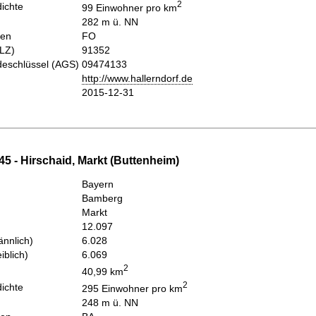
2
ichte
99 Einwohner pro km
282 m ü. NN
hen
FO
PLZ)
91352
eschlüssel (AGS)
09474133
http://www.hallerndorf.de
2015-12-31
5 - Hirschaid, Markt (Buttenheim)
Bayern
Bamberg
Markt
12.097
nnlich)
6.028
iblich)
6.069
2
40,99 km
2
ichte
295 Einwohner pro km
248 m ü. NN