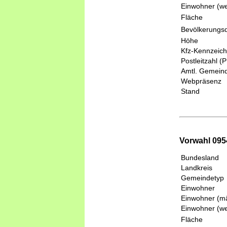
Einwohner (we
Fläche
Bevölkerungsd
Höhe
Kfz-Kennzeic
Postleitzahl (
Amtl. Gemeind
Webpräsenz
Stand
Vorwahl 0954
Bundesland
Landkreis
Gemeindetyp
Einwohner
Einwohner (mä
Einwohner (we
Fläche