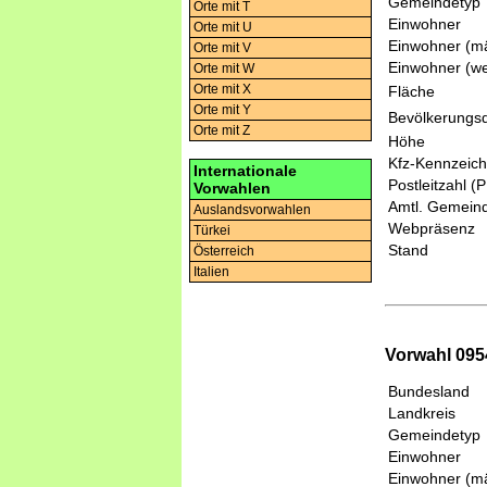
Gemeindetyp
Orte mit T
Einwohner
Orte mit U
Einwohner (mä
Orte mit V
Einwohner (we
Orte mit W
Orte mit X
Fläche
Orte mit Y
Bevölkerungsd
Orte mit Z
Höhe
Kfz-Kennzeic
Internationale
Postleitzahl (
Vorwahlen
Amtl. Gemeind
Auslandsvorwahlen
Webpräsenz
Türkei
Stand
Österreich
Italien
Vorwahl 095
Bundesland
Landkreis
Gemeindetyp
Einwohner
Einwohner (mä