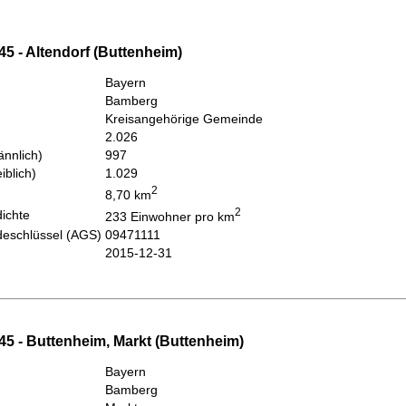
5 - Altendorf (Buttenheim)
Bayern
Bamberg
Kreisangehörige Gemeinde
2.026
nnlich)
997
iblich)
1.029
2
8,70 km
2
ichte
233 Einwohner pro km
eschlüssel (AGS)
09471111
2015-12-31
45 - Buttenheim, Markt (Buttenheim)
Bayern
Bamberg