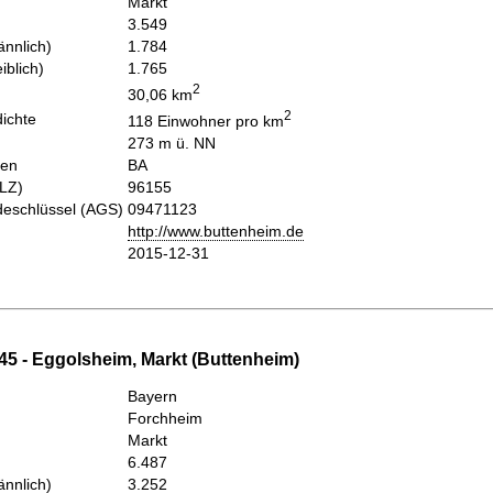
Markt
3.549
nnlich)
1.784
iblich)
1.765
2
30,06 km
2
ichte
118 Einwohner pro km
273 m ü. NN
hen
BA
PLZ)
96155
eschlüssel (AGS)
09471123
http://www.buttenheim.de
2015-12-31
45 - Eggolsheim, Markt (Buttenheim)
Bayern
Forchheim
Markt
6.487
nnlich)
3.252