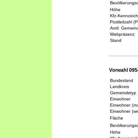
Bevölkerungsd
Höhe
Kfz-Kennzeic
Postleitzahl (
Amtl. Gemeind
Webpräsenz
Stand
Vorwahl 0954
Bundesland
Landkreis
Gemeindetyp
Einwohner
Einwohner (mä
Einwohner (we
Fläche
Bevölkerungsd
Höhe