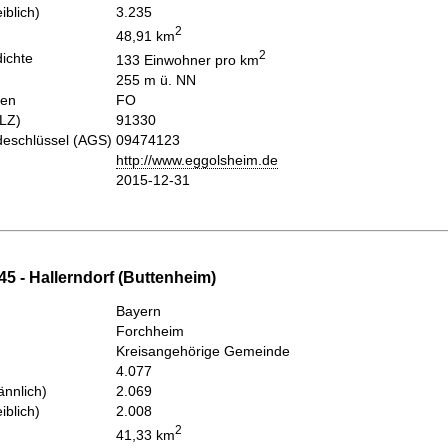
iblich)
3.235
2
48,91 km
2
ichte
133 Einwohner pro km
255 m ü. NN
hen
FO
PLZ)
91330
eschlüssel (AGS)
09474123
http://www.eggolsheim.de
2015-12-31
5 - Hallerndorf (Buttenheim)
Bayern
Forchheim
Kreisangehörige Gemeinde
4.077
nnlich)
2.069
iblich)
2.008
2
41,33 km