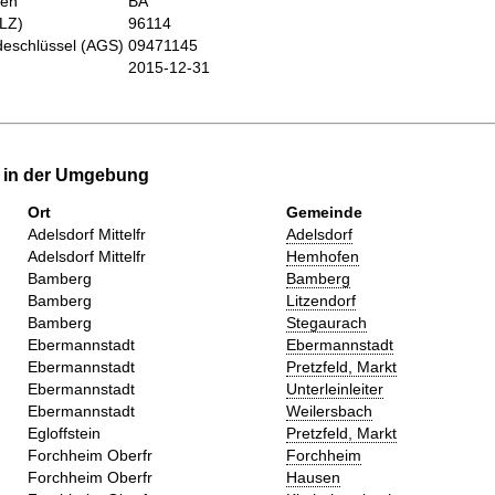
hen
BA
PLZ)
96114
eschlüssel (AGS)
09471145
2015-12-31
e in der Umgebung
Ort
Gemeinde
Adelsdorf Mittelfr
Adelsdorf
Adelsdorf Mittelfr
Hemhofen
Bamberg
Bamberg
Bamberg
Litzendorf
Bamberg
Stegaurach
Ebermannstadt
Ebermannstadt
Ebermannstadt
Pretzfeld, Markt
Ebermannstadt
Unterleinleiter
Ebermannstadt
Weilersbach
Egloffstein
Pretzfeld, Markt
Forchheim Oberfr
Forchheim
Forchheim Oberfr
Hausen