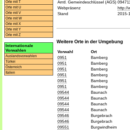
Orte mit T
Amtl. Gemeindeschlüssel (AGS)
09471
Orte mit U
Webpräsenz
http:/
Orte mit V
Stand
2015-
Orte mit W
Orte mit X
Orte mit Y
Orte mit Z
Weitere Orte in der Umgebung
Internationale
Vorwahlen
Vorwahl
Ort
Auslandsvorwahlen
0951
Bamberg
Türkei
0951
Bamberg
Österreich
0951
Bamberg
Italien
0951
Bamberg
0951
Bamberg
0951
Bamberg
09544
Baunach
09544
Baunach
09544
Baunach
09544
Baunach
09546
Burgebrach
09546
Burgebrach
09551
Burgwindheim