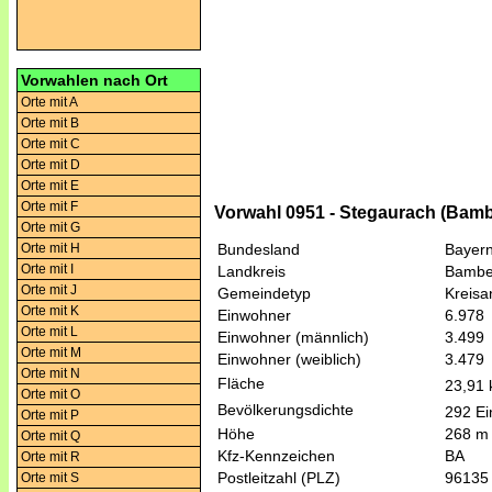
Vorwahlen nach Ort
Orte mit A
Orte mit B
Orte mit C
Orte mit D
Orte mit E
Orte mit F
Vorwahl 0951 - Stegaurach (Bam
Orte mit G
Orte mit H
Bundesland
Bayer
Orte mit I
Landkreis
Bambe
Orte mit J
Gemeindetyp
Kreis
Orte mit K
Einwohner
6.978
Orte mit L
Einwohner (männlich)
3.499
Orte mit M
Einwohner (weiblich)
3.479
Orte mit N
Fläche
23,91
Orte mit O
Bevölkerungsdichte
292 Ei
Orte mit P
Höhe
268 m
Orte mit Q
Kfz-Kennzeichen
BA
Orte mit R
Postleitzahl (PLZ)
96135
Orte mit S