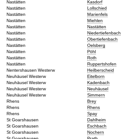
Nastätten
Kasdorf
Nastätten
Lollschied
Nastätten
Marienfels
Nastätten
Miehlen
Nastätten
Nastätten
Nastätten
Niedertiefenbach
Nastätten
Obertiefenbach
Nastätten
Oelsberg
Nastätten
Pöhl
Nastätten
Roth
Nastätten
Ruppertshofen
Nentershausen Westerw
Heilberscheid
Neuhäusel Westerw
Eitelborn
Neuhäusel Westerw
Kadenbach
Neuhäusel Westerw
Neuhäusel
Neuhäusel Westerw
Simmern
Rhens
Brey
Rhens
Rhens
Rhens
Spay
St Goarshausen
Dahlheim
St Goarshausen
Eschbach
St Goarshausen
Nochern
St Goarshausen
Prath