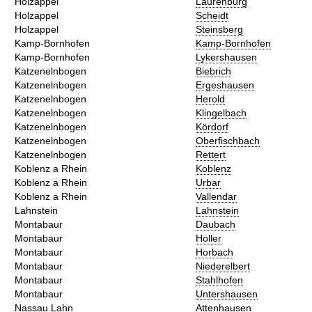
Holzappel
Laurenburg
Holzappel
Scheidt
Holzappel
Steinsberg
Kamp-Bornhofen
Kamp-Bornhofen
Kamp-Bornhofen
Lykershausen
Katzenelnbogen
Biebrich
Katzenelnbogen
Ergeshausen
Katzenelnbogen
Herold
Katzenelnbogen
Klingelbach
Katzenelnbogen
Kördorf
Katzenelnbogen
Oberfischbach
Katzenelnbogen
Rettert
Koblenz a Rhein
Koblenz
Koblenz a Rhein
Urbar
Koblenz a Rhein
Vallendar
Lahnstein
Lahnstein
Montabaur
Daubach
Montabaur
Holler
Montabaur
Horbach
Montabaur
Niederelbert
Montabaur
Stahlhofen
Montabaur
Untershausen
Nassau Lahn
Attenhausen