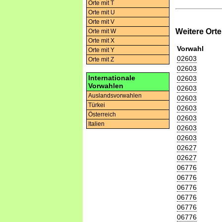
Orte mit T
Orte mit U
Orte mit V
Weitere Ort
Orte mit W
Orte mit X
Vorwahl
Orte mit Y
02603
Orte mit Z
02603
Internationale
02603
Vorwahlen
02603
Auslandsvorwahlen
02603
Türkei
02603
Österreich
02603
Italien
02603
02603
02627
02627
06776
06776
06776
06776
06776
06776