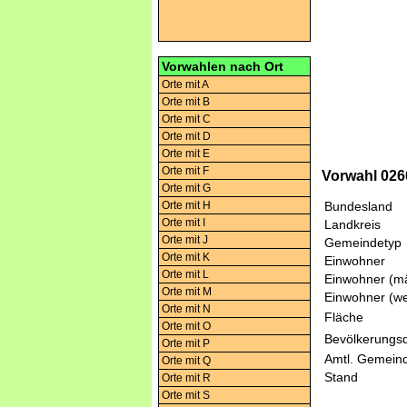
Vorwahlen nach Ort
Orte mit A
Orte mit B
Orte mit C
Orte mit D
Orte mit E
Orte mit F
Vorwahl 026
Orte mit G
Orte mit H
Bundesland
Orte mit I
Landkreis
Orte mit J
Gemeindetyp
Orte mit K
Einwohner
Orte mit L
Einwohner (mä
Orte mit M
Einwohner (we
Orte mit N
Fläche
Orte mit O
Bevölkerungsd
Orte mit P
Amtl. Gemeind
Orte mit Q
Stand
Orte mit R
Orte mit S