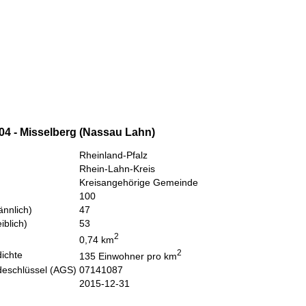
04 - Misselberg (Nassau Lahn)
Rheinland-Pfalz
Rhein-Lahn-Kreis
Kreisangehörige Gemeinde
100
nnlich)
47
iblich)
53
2
0,74 km
2
ichte
135 Einwohner pro km
eschlüssel (AGS)
07141087
2015-12-31