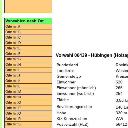
Vorwahlen nach Ort
Orte mit A
Orte mit B
Orte mit C
Orte mit D
Orte mit E
Orte mit F
Vorwahl 06439 - Hübingen (Holza
Orte mit G
Orte mit H
Bundesland
Rheinl
Orte mit I
Landkreis
Wester
Orte mit J
Gemeindetyp
Kreis
Orte mit K
Einwohner
520
Orte mit L
Einwohner (männlich)
266
Orte mit M
Einwohner (weiblich)
254
Orte mit N
Fläche
3,56 
Orte mit O
Bevölkerungsdichte
146 Ei
Orte mit P
Höhe
330 m
Orte mit Q
Kfz-Kennzeichen
WW
Orte mit R
Postleitzahl (PLZ)
56412
Orte mit S