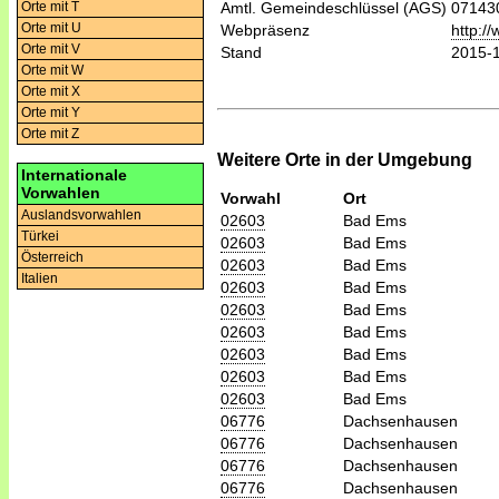
Orte mit T
Amtl. Gemeindeschlüssel (AGS)
07143
Orte mit U
Webpräsenz
http:/
Orte mit V
Stand
2015-
Orte mit W
Orte mit X
Orte mit Y
Orte mit Z
Weitere Orte in der Umgebung
Internationale
Vorwahlen
Vorwahl
Ort
Auslandsvorwahlen
02603
Bad Ems
Türkei
02603
Bad Ems
Österreich
02603
Bad Ems
Italien
02603
Bad Ems
02603
Bad Ems
02603
Bad Ems
02603
Bad Ems
02603
Bad Ems
02603
Bad Ems
06776
Dachsenhausen
06776
Dachsenhausen
06776
Dachsenhausen
06776
Dachsenhausen