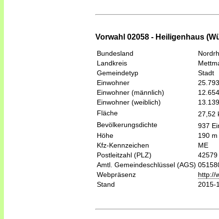
Vorwahl 02058 - Heiligenhaus (Wü
Bundesland
Nordrh
Landkreis
Mettm
Gemeindetyp
Stadt
Einwohner
25.79
Einwohner (männlich)
12.65
Einwohner (weiblich)
13.13
Fläche
27,52
Bevölkerungsdichte
937 Ei
Höhe
190 m
Kfz-Kennzeichen
ME
Postleitzahl (PLZ)
42579
Amtl. Gemeindeschlüssel (AGS)
05158
Webpräsenz
http:/
Stand
2015-