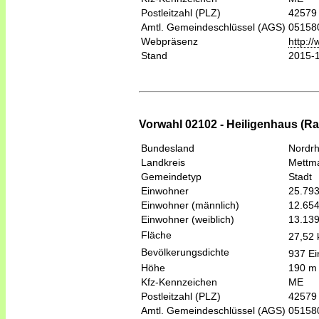
Postleitzahl (PLZ)
42579
Amtl. Gemeindeschlüssel (AGS)
05158
Webpräsenz
http:/
Stand
2015-
Vorwahl 02102 - Heiligenhaus (Ra
Bundesland
Nordrh
Landkreis
Mettm
Gemeindetyp
Stadt
Einwohner
25.79
Einwohner (männlich)
12.65
Einwohner (weiblich)
13.13
Fläche
27,52
Bevölkerungsdichte
937 Ei
Höhe
190 m
Kfz-Kennzeichen
ME
Postleitzahl (PLZ)
42579
Amtl. Gemeindeschlüssel (AGS)
05158