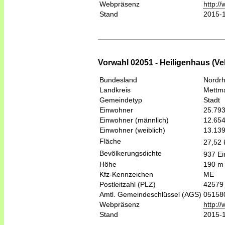
Webpräsenz
http:/
Stand
2015-
Vorwahl 02051 - Heiligenhaus (Vel
Bundesland
Nordrh
Landkreis
Mettm
Gemeindetyp
Stadt
Einwohner
25.79
Einwohner (männlich)
12.65
Einwohner (weiblich)
13.13
Fläche
27,52
Bevölkerungsdichte
937 Ei
Höhe
190 m
Kfz-Kennzeichen
ME
Postleitzahl (PLZ)
42579
Amtl. Gemeindeschlüssel (AGS)
05158
Webpräsenz
http:/
Stand
2015-