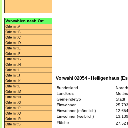
Vorwahlen nach Ort
Orte mit A
Orte mit B
Orte mit C
Orte mit D
Orte mit E
Orte mit F
Orte mit G
Orte mit H
Orte mit I
Orte mit J
Vorwahl 02054 - Heiligenhaus (Es
Orte mit K
Orte mit L
Bundesland
Nordrh
Orte mit M
Landkreis
Mettm
Orte mit N
Gemeindetyp
Stadt
Orte mit O
Einwohner
25.79
Orte mit P
Einwohner (männlich)
12.65
Orte mit Q
Einwohner (weiblich)
13.13
Orte mit R
Fläche
27,52
Orte mit S