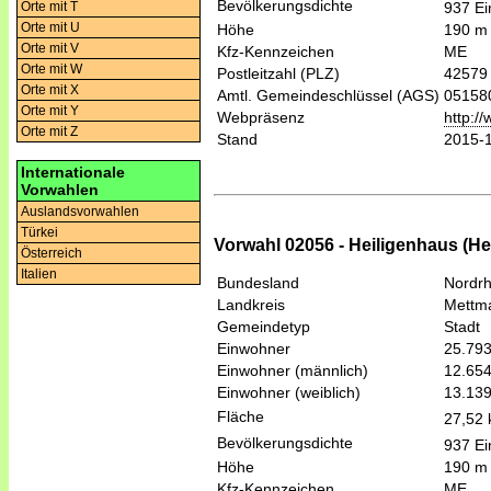
Bevölkerungsdichte
937 Ei
Orte mit T
Orte mit U
Höhe
190 m
Orte mit V
Kfz-Kennzeichen
ME
Orte mit W
Postleitzahl (PLZ)
42579
Orte mit X
Amtl. Gemeindeschlüssel (AGS)
05158
Orte mit Y
Webpräsenz
http:/
Orte mit Z
Stand
2015-
Internationale
Vorwahlen
Auslandsvorwahlen
Türkei
Vorwahl 02056 - Heiligenhaus (He
Österreich
Italien
Bundesland
Nordrh
Landkreis
Mettm
Gemeindetyp
Stadt
Einwohner
25.79
Einwohner (männlich)
12.65
Einwohner (weiblich)
13.13
Fläche
27,52
Bevölkerungsdichte
937 Ei
Höhe
190 m
Kfz-Kennzeichen
ME