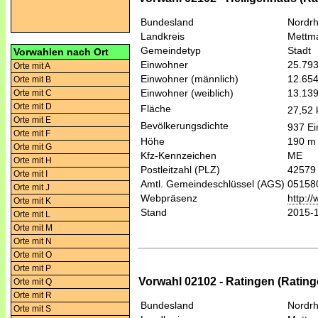
Bundesland
Nordrh
Landkreis
Mettm
Gemeindetyp
Stadt
Vorwahlen nach Ort
Einwohner
25.79
Orte mit A
Einwohner (männlich)
12.65
Orte mit B
Einwohner (weiblich)
13.13
Orte mit C
Orte mit D
Fläche
27,52
Orte mit E
Bevölkerungsdichte
937 Ei
Orte mit F
Höhe
190 m
Orte mit G
Kfz-Kennzeichen
ME
Orte mit H
Postleitzahl (PLZ)
42579
Orte mit I
Amtl. Gemeindeschlüssel (AGS)
05158
Orte mit J
Webpräsenz
http:/
Orte mit K
Stand
2015-
Orte mit L
Orte mit M
Orte mit N
Orte mit O
Orte mit P
Vorwahl 02102 - Ratingen (Rating
Orte mit Q
Orte mit R
Bundesland
Nordrh
Orte mit S