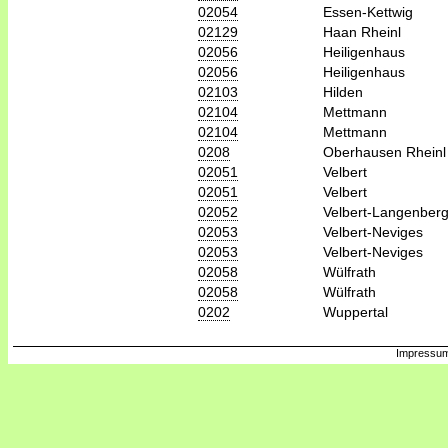
02054
Essen-Kettwig
02129
Haan Rheinl
02056
Heiligenhaus
02056
Heiligenhaus
02103
Hilden
02104
Mettmann
02104
Mettmann
0208
Oberhausen Rheinl
02051
Velbert
02051
Velbert
02052
Velbert-Langenber
02053
Velbert-Neviges
02053
Velbert-Neviges
02058
Wülfrath
02058
Wülfrath
0202
Wuppertal
Impressum