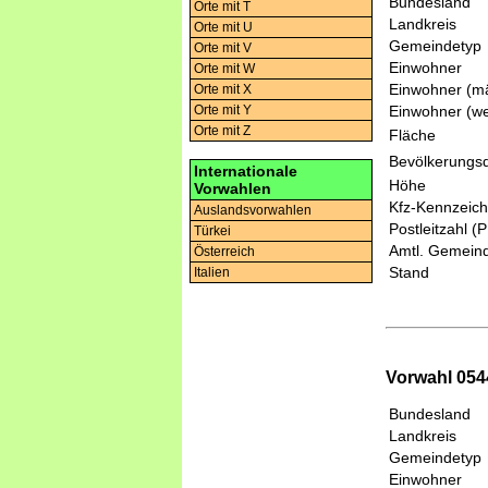
Bundesland
Orte mit T
Landkreis
Orte mit U
Gemeindetyp
Orte mit V
Einwohner
Orte mit W
Einwohner (mä
Orte mit X
Einwohner (we
Orte mit Y
Orte mit Z
Fläche
Bevölkerungsd
Internationale
Höhe
Vorwahlen
Kfz-Kennzeic
Auslandsvorwahlen
Postleitzahl (
Türkei
Amtl. Gemeind
Österreich
Stand
Italien
Vorwahl 0544
Bundesland
Landkreis
Gemeindetyp
Einwohner