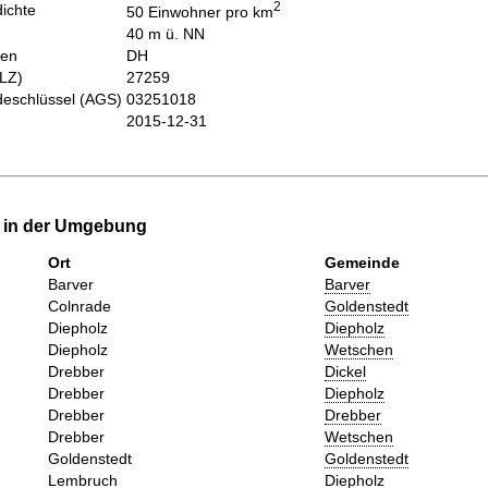
2
ichte
50 Einwohner pro km
40 m ü. NN
hen
DH
PLZ)
27259
eschlüssel (AGS)
03251018
2015-12-31
e in der Umgebung
Ort
Gemeinde
Barver
Barver
Colnrade
Goldenstedt
Diepholz
Diepholz
Diepholz
Wetschen
Drebber
Dickel
Drebber
Diepholz
Drebber
Drebber
Drebber
Wetschen
Goldenstedt
Goldenstedt
Lembruch
Diepholz