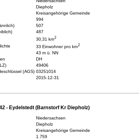
Niedersachsen
Diepholz
Kreisangehörige Gemeinde
994
nnlich)
507
iblich)
487
2
30,31 km
2
ichte
33 Einwohner pro km
43 m ü. NN
hen
DH
PLZ)
49406
eschlüssel (AGS)
03251014
2015-12-31
2 - Eydelstedt (Barnstorf Kr Diepholz)
Niedersachsen
Diepholz
Kreisangehörige Gemeinde
1.759