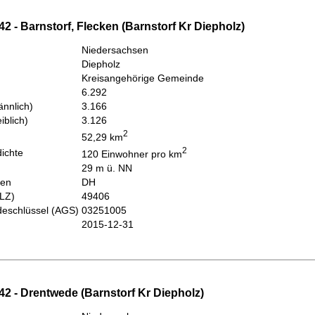
2 - Barnstorf, Flecken (Barnstorf Kr Diepholz)
Niedersachsen
Diepholz
Kreisangehörige Gemeinde
6.292
nnlich)
3.166
iblich)
3.126
2
52,29 km
2
ichte
120 Einwohner pro km
29 m ü. NN
hen
DH
PLZ)
49406
eschlüssel (AGS)
03251005
2015-12-31
42 - Drentwede (Barnstorf Kr Diepholz)