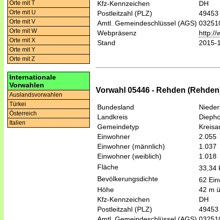
Orte mit T
Kfz-Kennzeichen
DH
Orte mit U
Postleitzahl (PLZ)
49453
Orte mit V
Amtl. Gemeindeschlüssel (AGS)
03251
Orte mit W
Webpräsenz
http:/
Orte mit X
Stand
2015-
Orte mit Y
Orte mit Z
Internationale
Vorwahlen
Vorwahl 05446 - Rehden (Rehden
Auslandsvorwahlen
Türkei
Bundesland
Niede
Österreich
Landkreis
Diepho
Italien
Gemeindetyp
Kreis
Einwohner
2.055
Einwohner (männlich)
1.037
Einwohner (weiblich)
1.018
Fläche
33,34
Bevölkerungsdichte
62 Ein
Höhe
42 m 
Kfz-Kennzeichen
DH
Postleitzahl (PLZ)
49453
Amtl. Gemeindeschlüssel (AGS)
03251