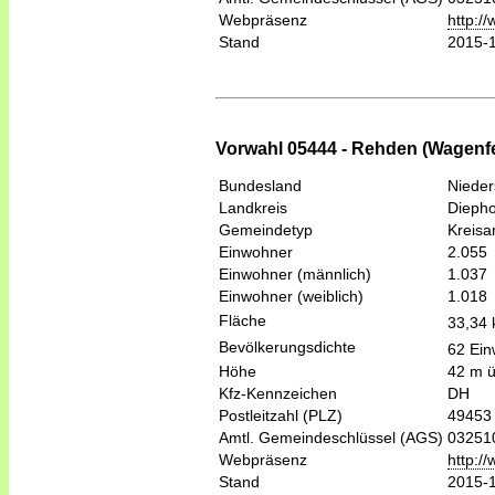
Webpräsenz
http:/
Stand
2015-
Vorwahl 05444 - Rehden (Wagenfe
Bundesland
Niede
Landkreis
Diepho
Gemeindetyp
Kreis
Einwohner
2.055
Einwohner (männlich)
1.037
Einwohner (weiblich)
1.018
Fläche
33,34
Bevölkerungsdichte
62 Ein
Höhe
42 m 
Kfz-Kennzeichen
DH
Postleitzahl (PLZ)
49453
Amtl. Gemeindeschlüssel (AGS)
03251
Webpräsenz
http:/
Stand
2015-