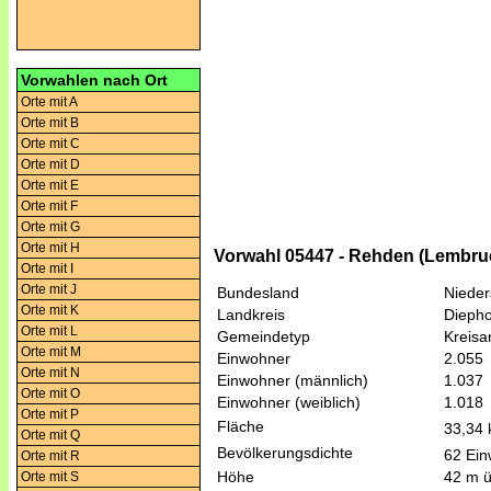
Vorwahlen nach Ort
Orte mit A
Orte mit B
Orte mit C
Orte mit D
Orte mit E
Orte mit F
Orte mit G
Orte mit H
Vorwahl 05447 - Rehden (Lembru
Orte mit I
Orte mit J
Bundesland
Niede
Orte mit K
Landkreis
Diepho
Orte mit L
Gemeindetyp
Kreis
Orte mit M
Einwohner
2.055
Orte mit N
Einwohner (männlich)
1.037
Orte mit O
Einwohner (weiblich)
1.018
Orte mit P
Fläche
33,34
Orte mit Q
Bevölkerungsdichte
62 Ein
Orte mit R
Höhe
42 m 
Orte mit S