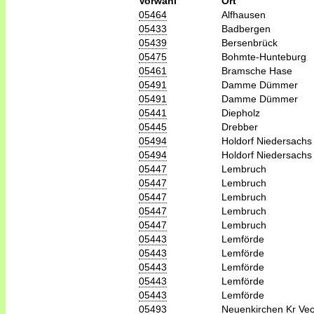
Vorwahl
Ort
05464
Alfhausen
05433
Badbergen
05439
Bersenbrück
05475
Bohmte-Hunteburg
05461
Bramsche Hase
05491
Damme Dümmer
05491
Damme Dümmer
05441
Diepholz
05445
Drebber
05494
Holdorf Niedersachs
05494
Holdorf Niedersachs
05447
Lembruch
05447
Lembruch
05447
Lembruch
05447
Lembruch
05447
Lembruch
05443
Lemförde
05443
Lemförde
05443
Lemförde
05443
Lemförde
05443
Lemförde
05493
Neuenkirchen Kr Ve