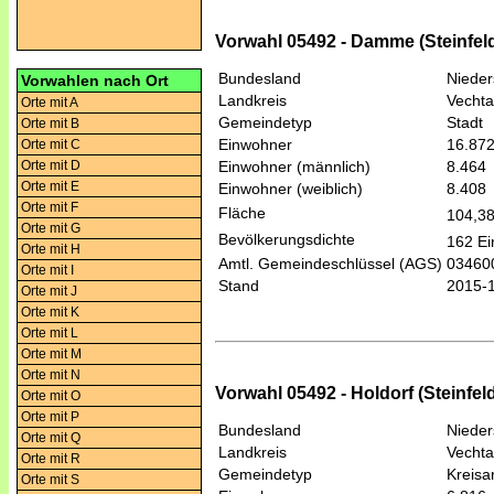
Vorwahl 05492 - Damme (Steinfel
Bundesland
Niede
Vorwahlen nach Ort
Landkreis
Vechta
Orte mit A
Gemeindetyp
Stadt
Orte mit B
Einwohner
16.87
Orte mit C
Orte mit D
Einwohner (männlich)
8.464
Orte mit E
Einwohner (weiblich)
8.408
Orte mit F
Fläche
104,3
Orte mit G
Bevölkerungsdichte
162 Ei
Orte mit H
Amtl. Gemeindeschlüssel (AGS)
03460
Orte mit I
Stand
2015-
Orte mit J
Orte mit K
Orte mit L
Orte mit M
Orte mit N
Vorwahl 05492 - Holdorf (Steinfe
Orte mit O
Orte mit P
Bundesland
Niede
Orte mit Q
Landkreis
Vechta
Orte mit R
Gemeindetyp
Kreis
Orte mit S