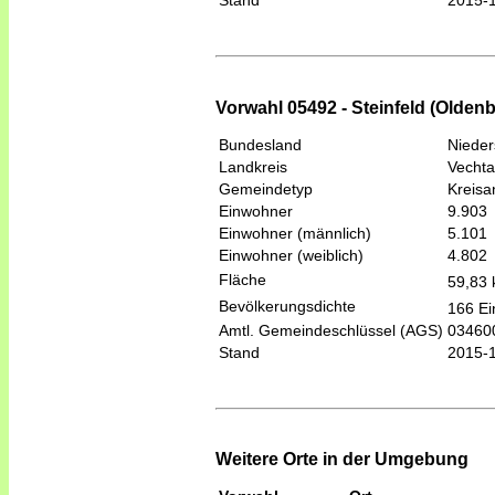
Stand
2015-
Vorwahl 05492 - Steinfeld (Oldenb
Bundesland
Niede
Landkreis
Vechta
Gemeindetyp
Kreis
Einwohner
9.903
Einwohner (männlich)
5.101
Einwohner (weiblich)
4.802
Fläche
59,83
Bevölkerungsdichte
166 Ei
Amtl. Gemeindeschlüssel (AGS)
03460
Stand
2015-
Weitere Orte in der Umgebung