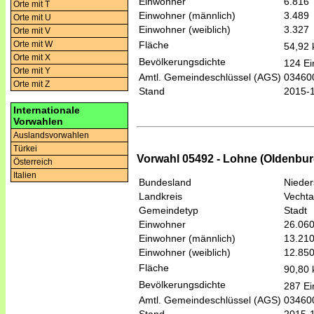
Einwohner
6.816
Orte mit T
Einwohner (männlich)
3.489
Orte mit U
Einwohner (weiblich)
3.327
Orte mit V
Fläche
Orte mit W
54,92
Orte mit X
Bevölkerungsdichte
124 Ei
Orte mit Y
Amtl. Gemeindeschlüssel (AGS)
03460
Orte mit Z
Stand
2015-
Internationale
Vorwahlen
Auslandsvorwahlen
Türkei
Vorwahl 05492 - Lohne (Oldenburg
Österreich
Italien
Bundesland
Niede
Landkreis
Vechta
Gemeindetyp
Stadt
Einwohner
26.06
Einwohner (männlich)
13.21
Einwohner (weiblich)
12.85
Fläche
90,80
Bevölkerungsdichte
287 Ei
Amtl. Gemeindeschlüssel (AGS)
03460