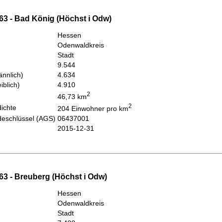
63 - Bad König (Höchst i Odw)
Hessen
Odenwaldkreis
Stadt
9.544
nnlich)
4.634
iblich)
4.910
2
46,73 km
2
ichte
204 Einwohner pro km
eschlüssel (AGS)
06437001
2015-12-31
63 - Breuberg (Höchst i Odw)
Hessen
Odenwaldkreis
Stadt