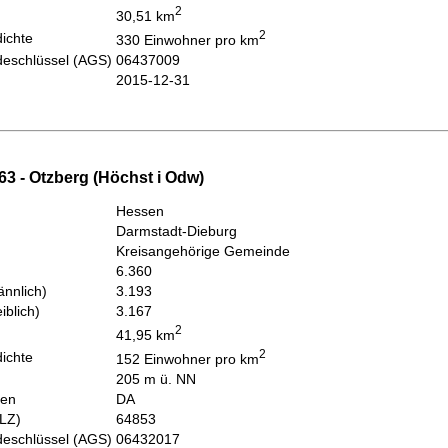
2
30,51 km
2
ichte
330 Einwohner pro km
eschlüssel (AGS)
06437009
2015-12-31
63 - Otzberg (Höchst i Odw)
Hessen
Darmstadt-Dieburg
Kreisangehörige Gemeinde
6.360
nnlich)
3.193
iblich)
3.167
2
41,95 km
2
ichte
152 Einwohner pro km
205 m ü. NN
hen
DA
PLZ)
64853
eschlüssel (AGS)
06432017