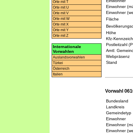
Einwohner
Orte mit T
Einwohner (mä
Orte mit U
Einwohner (we
Orte mit V
Fläche
Orte mit W
Orte mit X
Bevölkerungsd
Orte mit Y
Höhe
Orte mit Z
Kfz-Kennzeic
Postleitzahl (
Internationale
Amtl. Gemeind
Vorwahlen
Webpräsenz
Auslandsvorwahlen
Stand
Türkei
Österreich
Italien
Vorwahl 0616
Bundesland
Landkreis
Gemeindetyp
Einwohner
Einwohner (mä
Einwohner (we