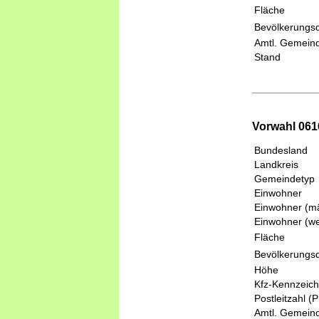
Fläche
Bevölkerungsd
Amtl. Gemeind
Stand
Vorwahl 061
Bundesland
Landkreis
Gemeindetyp
Einwohner
Einwohner (mä
Einwohner (we
Fläche
Bevölkerungsd
Höhe
Kfz-Kennzeic
Postleitzahl (
Amtl. Gemeind