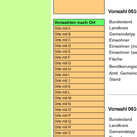
Vorwahl 061
Bundesland
Vorwahlen nach Ort
Landkreis
Orte mit A
Gemeindetyp
Orte mit B
Einwohner
Orte mit C
Orte mit D
Einwohner (mä
Orte mit E
Einwohner (we
Orte mit F
Fläche
Orte mit G
Bevölkerungsd
Orte mit H
Amtl. Gemeind
Orte mit I
Stand
Orte mit J
Orte mit K
Orte mit L
Orte mit M
Orte mit N
Vorwahl 061
Orte mit O
Orte mit P
Bundesland
Orte mit Q
Landkreis
Orte mit R
Gemeindetyp
Orte mit S