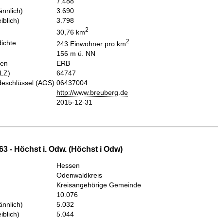
7.488
nnlich)
3.690
iblich)
3.798
2
30,76 km
2
ichte
243 Einwohner pro km
156 m ü. NN
hen
ERB
PLZ)
64747
eschlüssel (AGS)
06437004
http://www.breuberg.de
2015-12-31
3 - Höchst i. Odw. (Höchst i Odw)
Hessen
Odenwaldkreis
Kreisangehörige Gemeinde
10.076
nnlich)
5.032
iblich)
5.044