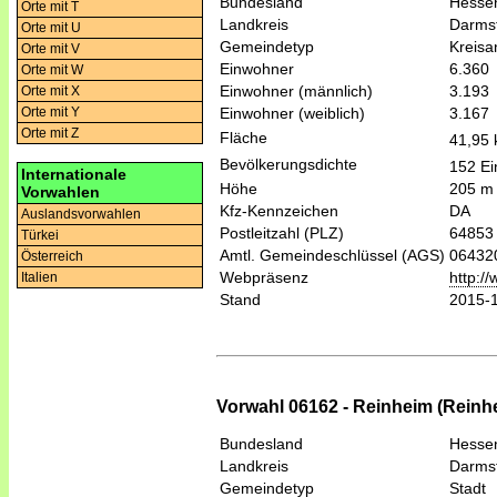
Bundesland
Hesse
Orte mit T
Landkreis
Darmst
Orte mit U
Gemeindetyp
Kreis
Orte mit V
Einwohner
6.360
Orte mit W
Einwohner (männlich)
3.193
Orte mit X
Einwohner (weiblich)
3.167
Orte mit Y
Orte mit Z
Fläche
41,95
Bevölkerungsdichte
152 Ei
Internationale
Höhe
205 m
Vorwahlen
Kfz-Kennzeichen
DA
Auslandsvorwahlen
Postleitzahl (PLZ)
64853
Türkei
Amtl. Gemeindeschlüssel (AGS)
06432
Österreich
Webpräsenz
http:/
Italien
Stand
2015-
Vorwahl 06162 - Reinheim (Rein
Bundesland
Hesse
Landkreis
Darmst
Gemeindetyp
Stadt