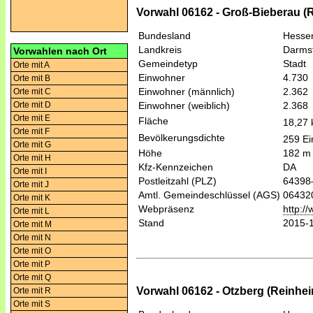
Vorwahl 06162 - Groß-Bieberau 
Bundesland
Hesse
Landkreis
Darmst
Vorwahlen nach Ort
Gemeindetyp
Stadt
Orte mit A
Einwohner
4.730
Orte mit B
Einwohner (männlich)
2.362
Orte mit C
Orte mit D
Einwohner (weiblich)
2.368
Orte mit E
Fläche
18,27
Orte mit F
Bevölkerungsdichte
259 Ei
Orte mit G
Höhe
182 m
Orte mit H
Kfz-Kennzeichen
DA
Orte mit I
Postleitzahl (PLZ)
64398
Orte mit J
Amtl. Gemeindeschlüssel (AGS)
06432
Orte mit K
Webpräsenz
http:/
Orte mit L
Stand
2015-
Orte mit M
Orte mit N
Orte mit O
Orte mit P
Orte mit Q
Vorwahl 06162 - Otzberg (Reinhe
Orte mit R
Orte mit S