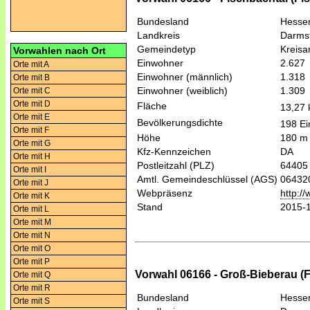
Bundesland
Hesse
Landkreis
Darmst
Gemeindetyp
Kreis
Vorwahlen nach Ort
Einwohner
2.627
Orte mit A
Einwohner (männlich)
1.318
Orte mit B
Einwohner (weiblich)
1.309
Orte mit C
Orte mit D
Fläche
13,27
Orte mit E
Bevölkerungsdichte
198 Ei
Orte mit F
Höhe
180 m
Orte mit G
Kfz-Kennzeichen
DA
Orte mit H
Postleitzahl (PLZ)
64405
Orte mit I
Amtl. Gemeindeschlüssel (AGS)
06432
Orte mit J
Webpräsenz
http:/
Orte mit K
Stand
2015-
Orte mit L
Orte mit M
Orte mit N
Orte mit O
Orte mit P
Vorwahl 06166 - Groß-Bieberau (F
Orte mit Q
Orte mit R
Bundesland
Hesse
Orte mit S