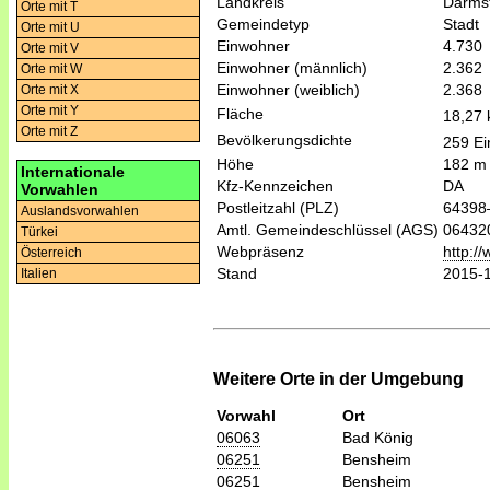
Landkreis
Darmst
Orte mit T
Gemeindetyp
Stadt
Orte mit U
Einwohner
4.730
Orte mit V
Einwohner (männlich)
2.362
Orte mit W
Einwohner (weiblich)
2.368
Orte mit X
Orte mit Y
Fläche
18,27
Orte mit Z
Bevölkerungsdichte
259 Ei
Höhe
182 m
Internationale
Kfz-Kennzeichen
DA
Vorwahlen
Postleitzahl (PLZ)
64398
Auslandsvorwahlen
Amtl. Gemeindeschlüssel (AGS)
06432
Türkei
Webpräsenz
http:/
Österreich
Stand
2015-
Italien
Weitere Orte in der Umgebung
Vorwahl
Ort
06063
Bad König
06251
Bensheim
06251
Bensheim