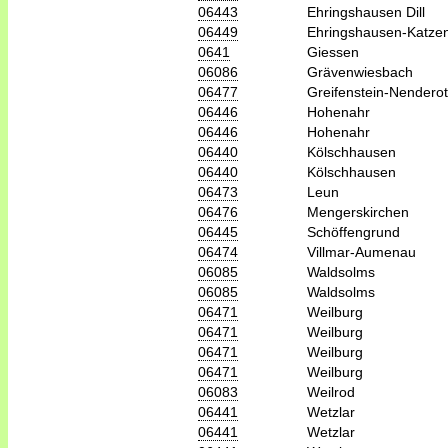
06443
Ehringshausen Dill
06449
Ehringshausen-Katzen
0641
Giessen
06086
Grävenwiesbach
06477
Greifenstein-Nendero
06446
Hohenahr
06446
Hohenahr
06440
Kölschhausen
06440
Kölschhausen
06473
Leun
06476
Mengerskirchen
06445
Schöffengrund
06474
Villmar-Aumenau
06085
Waldsolms
06085
Waldsolms
06471
Weilburg
06471
Weilburg
06471
Weilburg
06471
Weilburg
06083
Weilrod
06441
Wetzlar
06441
Wetzlar