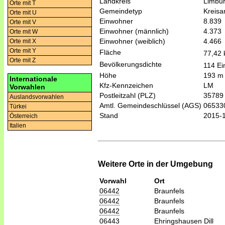
Landkreis
Limbur
Orte mit T
Gemeindetyp
Kreis
Orte mit U
Einwohner
8.839
Orte mit V
Einwohner (männlich)
4.373
Orte mit W
Einwohner (weiblich)
4.466
Orte mit X
Orte mit Y
Fläche
77,42
Orte mit Z
Bevölkerungsdichte
114 Ei
Höhe
193 m
Internationale
Kfz-Kennzeichen
LM
Vorwahlen
Postleitzahl (PLZ)
35789
Auslandsvorwahlen
Amtl. Gemeindeschlüssel (AGS)
06533
Türkei
Stand
2015-
Österreich
Italien
Weitere Orte in der Umgebung
Vorwahl
Ort
06442
Braunfels
06442
Braunfels
06442
Braunfels
06443
Ehringshausen Dill