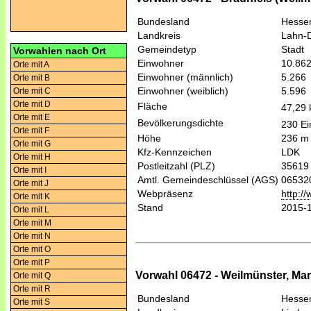
Bundesland
Hesse
Landkreis
Lahn-D
Gemeindetyp
Stadt
Vorwahlen nach Ort
Einwohner
10.86
Orte mit A
Einwohner (männlich)
5.266
Orte mit B
Einwohner (weiblich)
5.596
Orte mit C
Orte mit D
Fläche
47,29
Orte mit E
Bevölkerungsdichte
230 Ei
Orte mit F
Höhe
236 m
Orte mit G
Kfz-Kennzeichen
LDK
Orte mit H
Postleitzahl (PLZ)
35619
Orte mit I
Amtl. Gemeindeschlüssel (AGS)
06532
Orte mit J
Webpräsenz
http:/
Orte mit K
Stand
2015-
Orte mit L
Orte mit M
Orte mit N
Orte mit O
Orte mit P
Vorwahl 06472 - Weilmünster, Mar
Orte mit Q
Orte mit R
Bundesland
Hesse
Orte mit S