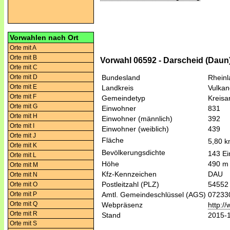
Vorwahlen nach Ort
Orte mit A
Orte mit B
Vorwahl 06592 - Darscheid (Daun
Orte mit C
Orte mit D
Bundesland
Rheinl
Orte mit E
Landkreis
Vulkan
Orte mit F
Gemeindetyp
Kreis
Orte mit G
Einwohner
831
Orte mit H
Einwohner (männlich)
392
Orte mit I
Einwohner (weiblich)
439
Orte mit J
Fläche
5,80 
Orte mit K
Bevölkerungsdichte
143 Ei
Orte mit L
Höhe
490 m
Orte mit M
Kfz-Kennzeichen
DAU
Orte mit N
Postleitzahl (PLZ)
54552
Orte mit O
Orte mit P
Amtl. Gemeindeschlüssel (AGS)
07233
Orte mit Q
Webpräsenz
http:/
Orte mit R
Stand
2015-
Orte mit S