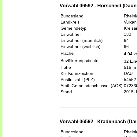
Vorwahl 06592 - Hörscheid (Daun
Bundesland
Rheinl
Landkreis
Vulkan
Gemeindetyp
Kreis
Einwohner
130
Einwohner (männlich)
64
Einwohner (weiblich)
66
Fläche
4,04 
Bevölkerungsdichte
32 Ein
Höhe
516 m
Kfz-Kennzeichen
DAU
Postleitzahl (PLZ)
54552
Amtl. Gemeindeschlüssel (AGS)
07233
Stand
2015-
Vorwahl 06592 - Kradenbach (Da
Bundesland
Rheinl