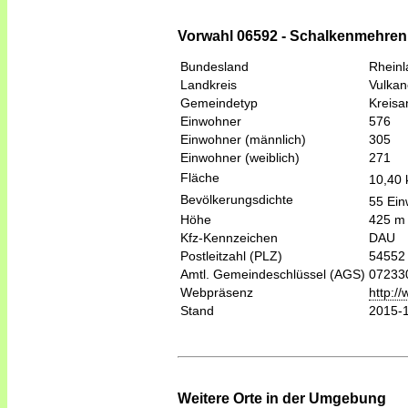
Vorwahl 06592 - Schalkenmehren
Bundesland
Rheinl
Landkreis
Vulkan
Gemeindetyp
Kreis
Einwohner
576
Einwohner (männlich)
305
Einwohner (weiblich)
271
Fläche
10,40
Bevölkerungsdichte
55 Ein
Höhe
425 m
Kfz-Kennzeichen
DAU
Postleitzahl (PLZ)
54552
Amtl. Gemeindeschlüssel (AGS)
07233
Webpräsenz
http:/
Stand
2015-
Weitere Orte in der Umgebung