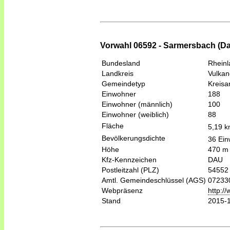
Vorwahl 06592 - Sarmersbach (D
Bundesland
Rheinl
Landkreis
Vulkan
Gemeindetyp
Kreis
Einwohner
188
Einwohner (männlich)
100
Einwohner (weiblich)
88
Fläche
5,19 
Bevölkerungsdichte
36 Ein
Höhe
470 m
Kfz-Kennzeichen
DAU
Postleitzahl (PLZ)
54552
Amtl. Gemeindeschlüssel (AGS)
07233
Webpräsenz
http:/
Stand
2015-