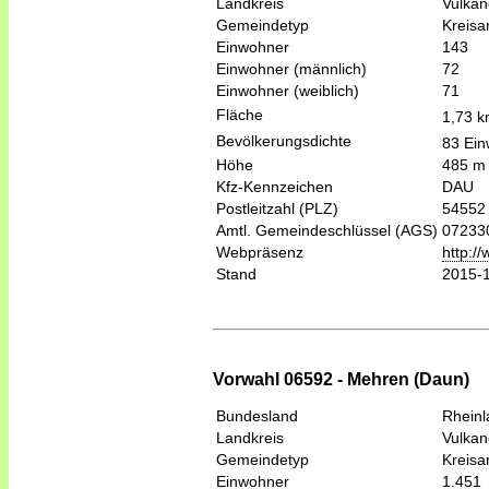
Landkreis
Vulkan
Gemeindetyp
Kreis
Einwohner
143
Einwohner (männlich)
72
Einwohner (weiblich)
71
Fläche
1,73 
Bevölkerungsdichte
83 Ein
Höhe
485 m
Kfz-Kennzeichen
DAU
Postleitzahl (PLZ)
54552
Amtl. Gemeindeschlüssel (AGS)
07233
Webpräsenz
http:/
Stand
2015-
Vorwahl 06592 - Mehren (Daun)
Bundesland
Rheinl
Landkreis
Vulkan
Gemeindetyp
Kreis
Einwohner
1.451