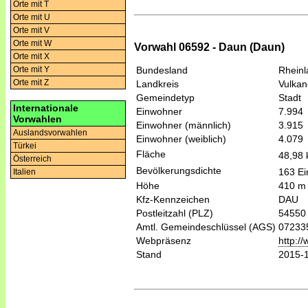
Orte mit T
Orte mit U
Orte mit V
Orte mit W
Vorwahl 06592 - Daun (Daun)
Orte mit X
Bundesland
Rheinl
Orte mit Y
Orte mit Z
Landkreis
Vulkan
Gemeindetyp
Stadt
Internationale
Einwohner
7.994
Vorwahlen
Einwohner (männlich)
3.915
Auslandsvorwahlen
Einwohner (weiblich)
4.079
Türkei
Fläche
48,98
Österreich
Bevölkerungsdichte
163 Ei
Italien
Höhe
410 m
Kfz-Kennzeichen
DAU
Postleitzahl (PLZ)
54550
Amtl. Gemeindeschlüssel (AGS)
07233
Webpräsenz
http:/
Stand
2015-