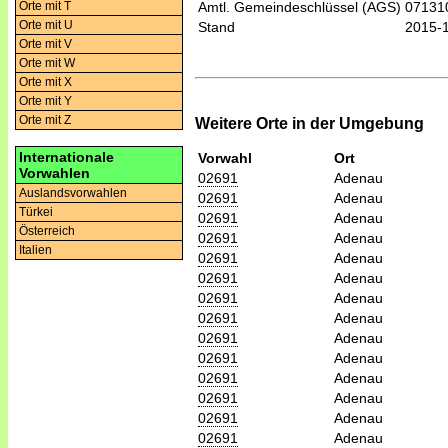
Orte mit T
Amtl. Gemeindeschlüssel (AGS)
07131
Orte mit U
Stand
2015-
Orte mit V
Orte mit W
Orte mit X
Orte mit Y
Orte mit Z
Weitere Orte in der Umgebung
Internationale
Vorwahl
Ort
Vorwahlen
02691
Adenau
Auslandsvorwahlen
02691
Adenau
Türkei
02691
Adenau
Österreich
02691
Adenau
Italien
02691
Adenau
02691
Adenau
02691
Adenau
02691
Adenau
02691
Adenau
02691
Adenau
02691
Adenau
02691
Adenau
02691
Adenau
02691
Adenau