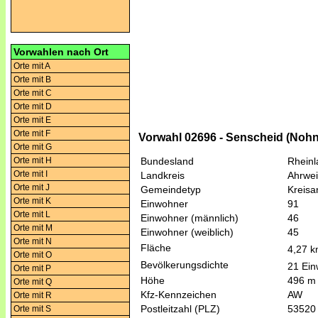
Vorwahlen nach Ort
Orte mit A
Orte mit B
Orte mit C
Orte mit D
Orte mit E
Orte mit F
Vorwahl 02696 - Senscheid (Nohn 
Orte mit G
Orte mit H
Bundesland
Rheinl
Orte mit I
Landkreis
Ahrwei
Orte mit J
Gemeindetyp
Kreis
Orte mit K
Einwohner
91
Orte mit L
Einwohner (männlich)
46
Orte mit M
Einwohner (weiblich)
45
Orte mit N
Fläche
4,27 
Orte mit O
Bevölkerungsdichte
21 Ein
Orte mit P
Höhe
496 m
Orte mit Q
Kfz-Kennzeichen
AW
Orte mit R
Postleitzahl (PLZ)
53520
Orte mit S