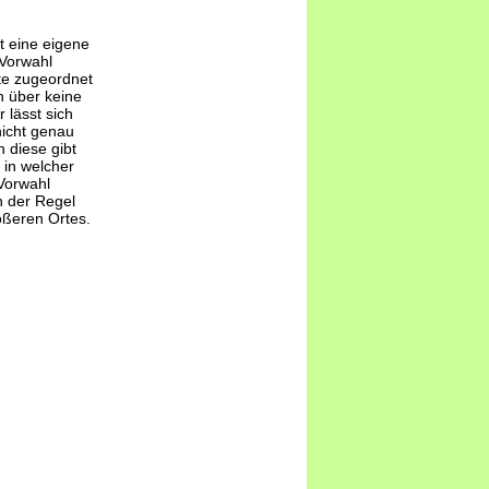
t eine eigene
-Vorwahl
te zugeordnet
 über keine
 lässt sich
nicht genau
 diese gibt
 in welcher
Vorwahl
n der Regel
ößeren Ortes.