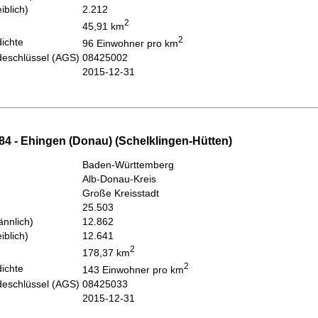
iblich)
2.212
2
45,91 km
2
ichte
96 Einwohner pro km
eschlüssel (AGS)
08425002
2015-12-31
84 - Ehingen (Donau) (Schelklingen-Hütten)
Baden-Württemberg
Alb-Donau-Kreis
Große Kreisstadt
25.503
nnlich)
12.862
iblich)
12.641
2
178,37 km
2
ichte
143 Einwohner pro km
eschlüssel (AGS)
08425033
2015-12-31