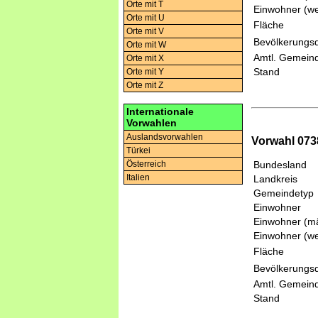
Orte mit T
Einwohner (we
Orte mit U
Fläche
Orte mit V
Bevölkerungsd
Orte mit W
Amtl. Gemeind
Orte mit X
Stand
Orte mit Y
Orte mit Z
Internationale
Vorwahlen
Auslandsvorwahlen
Vorwahl 073
Türkei
Bundesland
Österreich
Italien
Landkreis
Gemeindetyp
Einwohner
Einwohner (mä
Einwohner (we
Fläche
Bevölkerungsd
Amtl. Gemeind
Stand