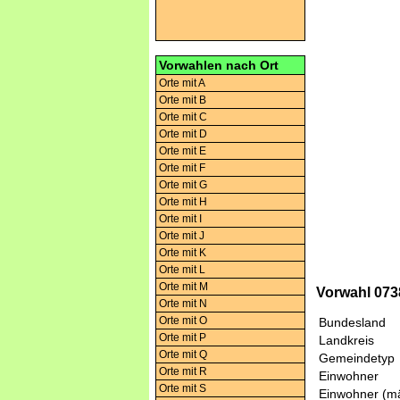
Vorwahlen nach Ort
Orte mit A
Orte mit B
Orte mit C
Orte mit D
Orte mit E
Orte mit F
Orte mit G
Orte mit H
Orte mit I
Orte mit J
Orte mit K
Orte mit L
Orte mit M
Vorwahl 073
Orte mit N
Orte mit O
Bundesland
Orte mit P
Landkreis
Orte mit Q
Gemeindetyp
Orte mit R
Einwohner
Orte mit S
Einwohner (mä