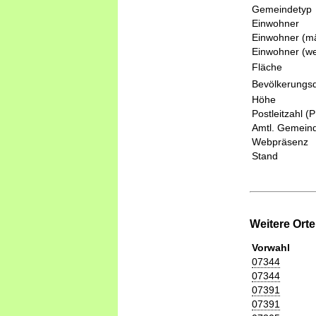
Gemeindetyp
Einwohner
Einwohner (mä
Einwohner (we
Fläche
Bevölkerungsd
Höhe
Postleitzahl (
Amtl. Gemeind
Webpräsenz
Stand
Weitere Ort
Vorwahl
07344
07344
07391
07391