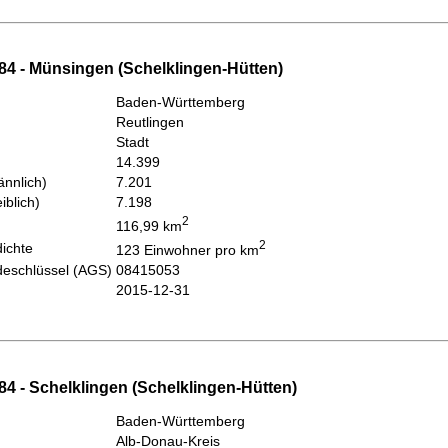
84 - Münsingen (Schelklingen-Hütten)
Baden-Württemberg
Reutlingen
Stadt
14.399
nnlich)
7.201
iblich)
7.198
2
116,99 km
2
ichte
123 Einwohner pro km
eschlüssel (AGS)
08415053
2015-12-31
4 - Schelklingen (Schelklingen-Hütten)
Baden-Württemberg
Alb-Donau-Kreis