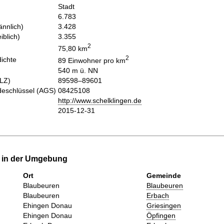
Stadt
6.783
nnlich)
3.428
iblich)
3.355
2
75,80 km
2
ichte
89 Einwohner pro km
540 m ü. NN
PLZ)
89598–89601
eschlüssel (AGS)
08425108
http://www.schelklingen.de
2015-12-31
e in der Umgebung
Ort
Gemeinde
Blaubeuren
Blaubeuren
Blaubeuren
Erbach
Ehingen Donau
Griesingen
Ehingen Donau
Öpfingen