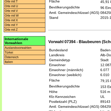
Fläche
45,91
Orte mit T
Orte mit U
Bevölkerungsdichte
96 Ein
Orte mit V
Amtl. Gemeindeschlüssel (AGS)
08425
Orte mit W
Stand
2015-
Orte mit X
Orte mit Y
Orte mit Z
Internationale
Vorwahl 07394 - Blaubeuren (Sch
Vorwahlen
Auslandsvorwahlen
Bundesland
Baden
Türkei
Landkreis
Alb-Do
Österreich
Gemeindetyp
Stadt
Italien
Einwohner
12.08
Einwohner (männlich)
6.077
Einwohner (weiblich)
6.010
Fläche
79,15
Bevölkerungsdichte
153 Ei
Höhe
516 m
Kfz-Kennzeichen
UL
Postleitzahl (PLZ)
89143
Amtl. Gemeindeschlüssel (AGS)
08425