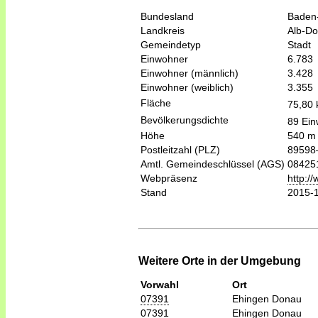
Bundesland
Baden
Landkreis
Alb-Do
Gemeindetyp
Stadt
Einwohner
6.783
Einwohner (männlich)
3.428
Einwohner (weiblich)
3.355
Fläche
75,80
Bevölkerungsdichte
89 Ein
Höhe
540 m
Postleitzahl (PLZ)
89598
Amtl. Gemeindeschlüssel (AGS)
08425
Webpräsenz
http:/
Stand
2015-
Weitere Orte in der Umgebung
Vorwahl
Ort
07391
Ehingen Donau
07391
Ehingen Donau