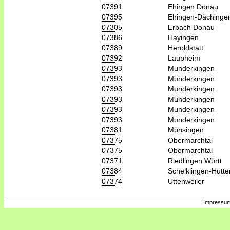
07391
Ehingen Donau
07395
Ehingen-Dächinge
07305
Erbach Donau
07386
Hayingen
07389
Heroldstatt
07392
Laupheim
07393
Munderkingen
07393
Munderkingen
07393
Munderkingen
07393
Munderkingen
07393
Munderkingen
07393
Munderkingen
07381
Münsingen
07375
Obermarchtal
07375
Obermarchtal
07371
Riedlingen Württ
07384
Schelklingen-Hütte
07374
Uttenweiler
Impressum