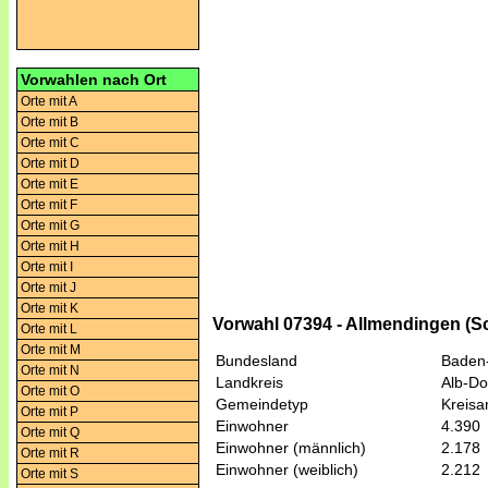
Vorwahlen nach Ort
Orte mit A
Orte mit B
Orte mit C
Orte mit D
Orte mit E
Orte mit F
Orte mit G
Orte mit H
Orte mit I
Orte mit J
Orte mit K
Vorwahl 07394 - Allmendingen (S
Orte mit L
Orte mit M
Bundesland
Baden
Orte mit N
Landkreis
Alb-Do
Orte mit O
Gemeindetyp
Kreis
Orte mit P
Einwohner
4.390
Orte mit Q
Einwohner (männlich)
2.178
Orte mit R
Einwohner (weiblich)
2.212
Orte mit S