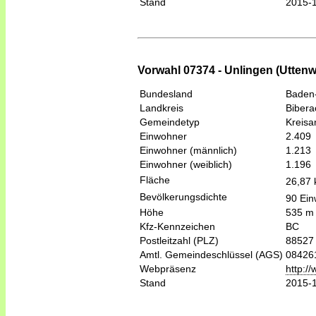
Stand
2015-
Vorwahl 07374 - Unlingen (Uttenwe
Bundesland
Baden
Landkreis
Bibera
Gemeindetyp
Kreis
Einwohner
2.409
Einwohner (männlich)
1.213
Einwohner (weiblich)
1.196
Fläche
26,87
Bevölkerungsdichte
90 Ein
Höhe
535 m
Kfz-Kennzeichen
BC
Postleitzahl (PLZ)
88527
Amtl. Gemeindeschlüssel (AGS)
08426
Webpräsenz
http:/
Stand
2015-