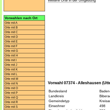
Weitere Orte in der Umgebung
Vorwahlen nach Ort
Orte mit A
Orte mit B
Orte mit C
Orte mit D
Orte mit E
Orte mit F
Orte mit G
Orte mit H
Orte mit I
Orte mit J
Orte mit K
Orte mit L
Orte mit M
Vorwahl 07374 - Alleshausen (Utt
Orte mit N
Orte mit O
Bundesland
Baden
Orte mit P
Landkreis
Bibera
Orte mit Q
Gemeindetyp
Kreis
Orte mit R
Einwohner
498
Orte mit S