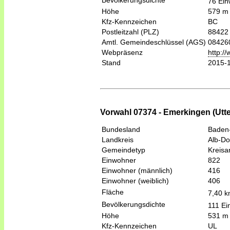
76 Ein
Höhe
579 m
Kfz-Kennzeichen
BC
Postleitzahl (PLZ)
88422
Amtl. Gemeindeschlüssel (AGS)
08426
Webpräsenz
http:/
Stand
2015-
Vorwahl 07374 - Emerkingen (Utte
Bundesland
Baden
Landkreis
Alb-Do
Gemeindetyp
Kreis
Einwohner
822
Einwohner (männlich)
416
Einwohner (weiblich)
406
Fläche
7,40 
Bevölkerungsdichte
111 Ei
Höhe
531 m
Kfz-Kennzeichen
UL