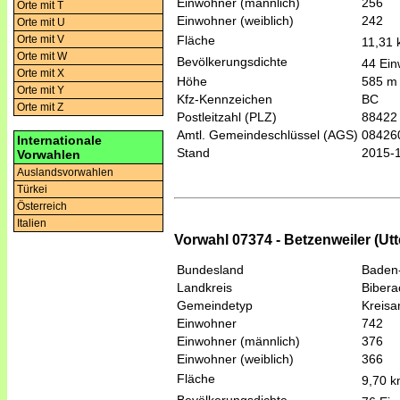
Einwohner (männlich)
256
Orte mit T
Einwohner (weiblich)
242
Orte mit U
Orte mit V
Fläche
11,31
Orte mit W
Bevölkerungsdichte
44 Ein
Orte mit X
Höhe
585 m
Orte mit Y
Kfz-Kennzeichen
BC
Orte mit Z
Postleitzahl (PLZ)
88422
Amtl. Gemeindeschlüssel (AGS)
08426
Internationale
Stand
2015-
Vorwahlen
Auslandsvorwahlen
Türkei
Österreich
Italien
Vorwahl 07374 - Betzenweiler (Utt
Bundesland
Baden
Landkreis
Bibera
Gemeindetyp
Kreis
Einwohner
742
Einwohner (männlich)
376
Einwohner (weiblich)
366
Fläche
9,70 
Bevölkerungsdichte