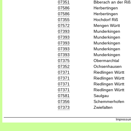
07351
Biberach an der Riß
07586
Herbertingen
07586
Herbertingen
07355
Hochdorf Riß
07572
Mengen Württ
07393
Munderkingen
07393
Munderkingen
07393
Munderkingen
07393
Munderkingen
07393
Munderkingen
07375
Obermarchtal
07352
Ochsenhausen
07371
Riedlingen Württ
07371
Riedlingen Württ
07371
Riedlingen Württ
07371
Riedlingen Württ
07581
Saulgau
07356
Schemmerhofen
07373
Zwiefalten
Impressum