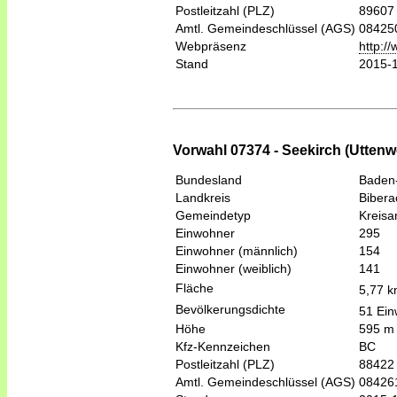
Postleitzahl (PLZ)
89607
Amtl. Gemeindeschlüssel (AGS)
08425
Webpräsenz
http:/
Stand
2015-
Vorwahl 07374 - Seekirch (Uttenwe
Bundesland
Baden
Landkreis
Bibera
Gemeindetyp
Kreis
Einwohner
295
Einwohner (männlich)
154
Einwohner (weiblich)
141
Fläche
5,77 
Bevölkerungsdichte
51 Ein
Höhe
595 m
Kfz-Kennzeichen
BC
Postleitzahl (PLZ)
88422
Amtl. Gemeindeschlüssel (AGS)
08426