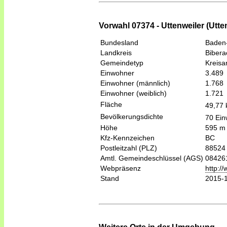
Vorwahl 07374 - Uttenweiler (Utte
Bundesland
Baden
Landkreis
Bibera
Gemeindetyp
Kreis
Einwohner
3.489
Einwohner (männlich)
1.768
Einwohner (weiblich)
1.721
Fläche
49,77
Bevölkerungsdichte
70 Ein
Höhe
595 m
Kfz-Kennzeichen
BC
Postleitzahl (PLZ)
88524
Amtl. Gemeindeschlüssel (AGS)
08426
Webpräsenz
http:/
Stand
2015-