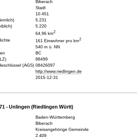
Biberach
Stadt
10.451
nnlich)
5.231
iblich)
5.220
2
64,96 km
2
ichte
161 Einwohner pro km
540 m ü. NN
hen
BC
PLZ)
88499
eschlüssel (AGS)
08426097
http://www.riedlingen.de
2015-12-31
1 - Unlingen (Riedlingen Württ)
Baden-Württemberg
Biberach
Kreisangehörige Gemeinde
2.409