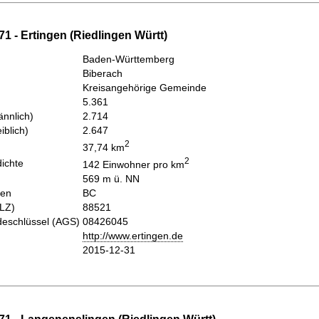
1 - Ertingen (Riedlingen Württ)
Baden-Württemberg
Biberach
Kreisangehörige Gemeinde
5.361
nnlich)
2.714
iblich)
2.647
2
37,74 km
2
ichte
142 Einwohner pro km
569 m ü. NN
hen
BC
PLZ)
88521
eschlüssel (AGS)
08426045
http://www.ertingen.de
2015-12-31