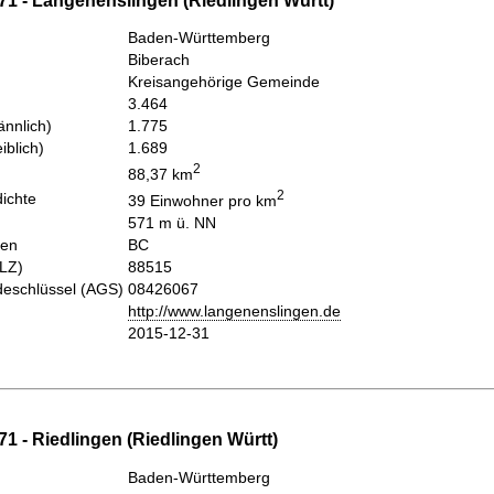
71 - Langenenslingen (Riedlingen Württ)
Baden-Württemberg
Biberach
Kreisangehörige Gemeinde
3.464
nnlich)
1.775
iblich)
1.689
2
88,37 km
2
ichte
39 Einwohner pro km
571 m ü. NN
hen
BC
PLZ)
88515
eschlüssel (AGS)
08426067
http://www.langenenslingen.de
2015-12-31
1 - Riedlingen (Riedlingen Württ)
Baden-Württemberg