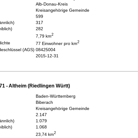
Alb-Donau-Kreis
Kreisangehörige Gemeinde
599
nnlich)
317
iblich)
282
2
7,79 km
2
ichte
77 Einwohner pro km
eschlüssel (AGS)
08425004
2015-12-31
1 - Altheim (Riedlingen Württ)
Baden-Württemberg
Biberach
Kreisangehörige Gemeinde
2.147
nnlich)
1.079
iblich)
1.068
2
23,74 km