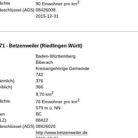
2
ichte
90 Einwohner pro km
eschlüssel (AGS)
08426008
2015-12-31
1 - Betzenweiler (Riedlingen Württ)
Baden-Württemberg
Biberach
Kreisangehörige Gemeinde
742
nnlich)
376
iblich)
366
2
9,70 km
2
ichte
76 Einwohner pro km
579 m ü. NN
hen
BC
PLZ)
88422
eschlüssel (AGS)
08426020
http://www.betzenweiler.de