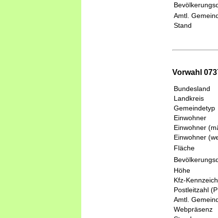
Bevölkerungsd
Amtl. Gemeind
Stand
Vorwahl 0737
Bundesland
Landkreis
Gemeindetyp
Einwohner
Einwohner (mä
Einwohner (we
Fläche
Bevölkerungsd
Höhe
Kfz-Kennzeic
Postleitzahl (
Amtl. Gemeind
Webpräsenz