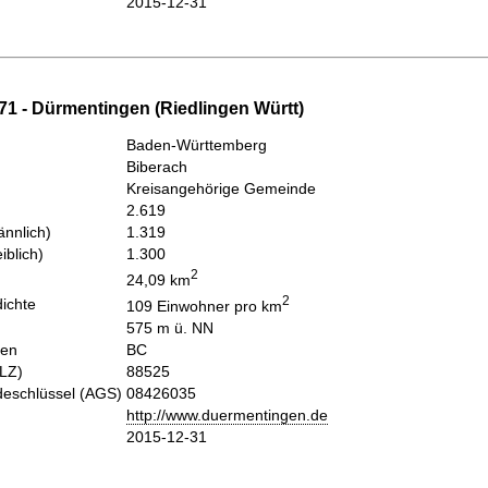
2015-12-31
71 - Dürmentingen (Riedlingen Württ)
Baden-Württemberg
Biberach
Kreisangehörige Gemeinde
2.619
nnlich)
1.319
iblich)
1.300
2
24,09 km
2
ichte
109 Einwohner pro km
575 m ü. NN
hen
BC
PLZ)
88525
eschlüssel (AGS)
08426035
http://www.duermentingen.de
2015-12-31