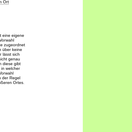
m Ort
t eine eigene
-Vorwahl
te zugeordnet
 über keine
 lässt sich
nicht genau
 diese gibt
 in welcher
Vorwahl
n der Regel
ößeren Ortes.