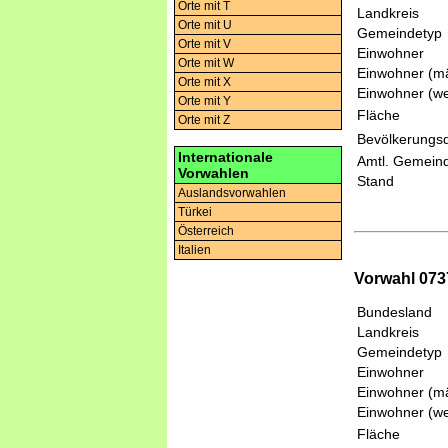
Orte mit T
Landkreis
Orte mit U
Gemeindetyp
Orte mit V
Einwohner
Orte mit W
Einwohner (mä
Orte mit X
Einwohner (we
Orte mit Y
Fläche
Orte mit Z
Bevölkerungsd
Internationale
Amtl. Gemeind
Vorwahlen
Stand
Auslandsvorwahlen
Türkei
Österreich
Italien
Vorwahl 0737
Bundesland
Landkreis
Gemeindetyp
Einwohner
Einwohner (mä
Einwohner (we
Fläche