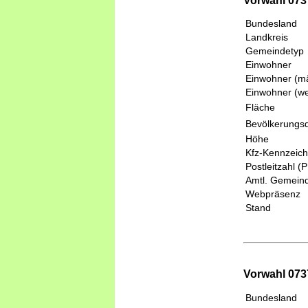
Vorwahl 073
Bundesland
Landkreis
Gemeindetyp
Einwohner
Einwohner (mä
Einwohner (we
Fläche
Bevölkerungsd
Höhe
Kfz-Kennzeic
Postleitzahl (
Amtl. Gemeind
Webpräsenz
Stand
Vorwahl 0737
Bundesland