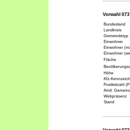
Vorwahl 0737
Bundesland
Landkreis
Gemeindetyp
Einwohner
Einwohner (mä
Einwohner (we
Fläche
Bevölkerungsd
Höhe
Kfz-Kennzeic
Postleitzahl (
Amtl. Gemeind
Webpräsenz
Stand