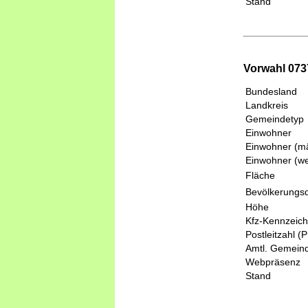
Stand
Vorwahl 073
Bundesland
Landkreis
Gemeindetyp
Einwohner
Einwohner (mä
Einwohner (we
Fläche
Bevölkerungsd
Höhe
Kfz-Kennzeic
Postleitzahl (
Amtl. Gemeind
Webpräsenz
Stand