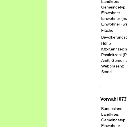
Landkreis
Gemeindetyp
Einwohner
Einwohner (mä
Einwohner (we
Fläche
Bevölkerungsd
Höhe
Kfz-Kennzeic
Postleitzahl (
Amtl. Gemeind
Webpräsenz
Stand
Vorwahl 0737
Bundesland
Landkreis
Gemeindetyp
Einwohner