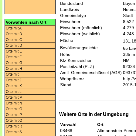
Bundesland
Bayer
Landkreis
Neumar
Gemeindetyp
Stadt
Einwohner
8.522
Vorwahlen nach Ort
Einwohner (männlich)
4.279
Orte mit A
Einwohner (weiblich)
4.243
Orte mit B
Orte mit C
Fläche
131,1
Orte mit D
Bevölkerungsdichte
65 Ein
Orte mit E
Höhe
385 m
Orte mit F
Kfz-Kennzeichen
NM
Orte mit G
Postleitzahl (PLZ)
92334
Orte mit H
Amtl. Gemeindeschlüssel (AGS)
09373
Orte mit I
Webpräsenz
http:/
Orte mit J
Stand
2015-
Orte mit K
Orte mit L
Orte mit M
Orte mit N
Orte mit O
Weitere Orte in der Umgebung
Orte mit P
Orte mit Q
Vorwahl
Ort
Orte mit R
08468
Altmannstein-Pondo
Orte mit S