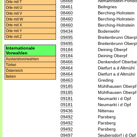
08468
Altmannstein-Pondo
Orte mit T
08461
Beilngries
Orte mit U
08460
Berching-Holnstein
Orte mit V
08460
Berching-Holnstein
Orte mit W
08460
Berching-Holnstein
Orte mit X
09434
Bodenwöhr
Orte mit Y
Orte mit Z
09495
Breitenbrunn Oberp
09495
Breitenbrunn Oberp
Internationale
09184
Deining Oberpf
Vorwahlen
09184
Deining Oberpf
Auslandsvorwahlen
08466
Denkendorf Oberba
Türkei
08464
Dietfurt a d Altmühl
Österreich
08464
Dietfurt a d Altmühl
Italien
08463
Greding
09185
Mühlhausen Oberpf
09185
Mühlhausen Oberpf
09181
Neumarkt i d Opf
09181
Neumarkt i d Opf
09436
Nittenau
09492
Parsberg
09492
Parsberg
09492
Parsberg
09497
Seubersdorf i d Opf