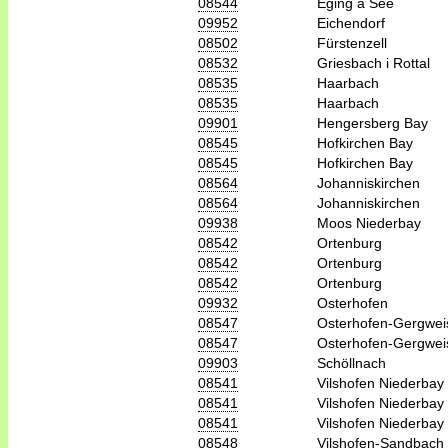
08544
Eging a See
09952
Eichendorf
08502
Fürstenzell
08532
Griesbach i Rottal
08535
Haarbach
08535
Haarbach
09901
Hengersberg Bay
08545
Hofkirchen Bay
08545
Hofkirchen Bay
08564
Johanniskirchen
08564
Johanniskirchen
09938
Moos Niederbay
08542
Ortenburg
08542
Ortenburg
08542
Ortenburg
09932
Osterhofen
08547
Osterhofen-Gergwei
08547
Osterhofen-Gergwei
09903
Schöllnach
08541
Vilshofen Niederbay
08541
Vilshofen Niederbay
08541
Vilshofen Niederbay
08548
Vilshofen-Sandbach