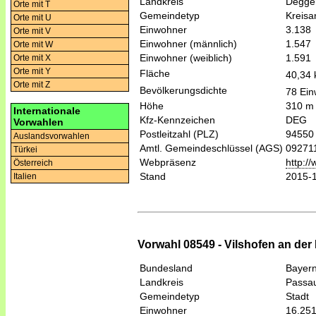
Landkreis
Degge
Orte mit T
Gemeindetyp
Kreis
Orte mit U
Einwohner
3.138
Orte mit V
Einwohner (männlich)
1.547
Orte mit W
Einwohner (weiblich)
1.591
Orte mit X
Orte mit Y
Fläche
40,34
Orte mit Z
Bevölkerungsdichte
78 Ein
Höhe
310 m
Internationale
Kfz-Kennzeichen
DEG
Vorwahlen
Postleitzahl (PLZ)
94550
Auslandsvorwahlen
Amtl. Gemeindeschlüssel (AGS)
09271
Türkei
Webpräsenz
http:/
Österreich
Stand
2015-
Italien
Vorwahl 08549 - Vilshofen an der 
Bundesland
Bayer
Landkreis
Passa
Gemeindetyp
Stadt
Einwohner
16.25