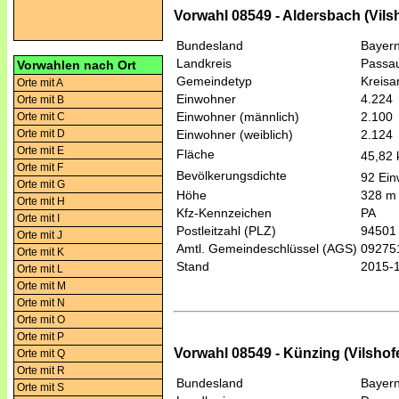
Vorwahl 08549 - Aldersbach (Vilsh
Bundesland
Bayer
Landkreis
Passa
Vorwahlen nach Ort
Gemeindetyp
Kreis
Orte mit A
Einwohner
4.224
Orte mit B
Einwohner (männlich)
2.100
Orte mit C
Orte mit D
Einwohner (weiblich)
2.124
Orte mit E
Fläche
45,82
Orte mit F
Bevölkerungsdichte
92 Ein
Orte mit G
Höhe
328 m
Orte mit H
Kfz-Kennzeichen
PA
Orte mit I
Postleitzahl (PLZ)
94501
Orte mit J
Amtl. Gemeindeschlüssel (AGS)
09275
Orte mit K
Stand
2015-
Orte mit L
Orte mit M
Orte mit N
Orte mit O
Orte mit P
Vorwahl 08549 - Künzing (Vilshofe
Orte mit Q
Orte mit R
Bundesland
Bayer
Orte mit S