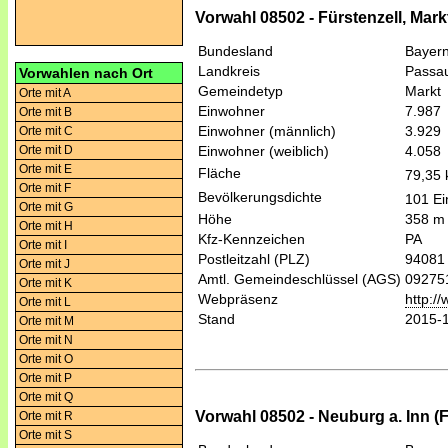
Vorwahl 08502 - Fürstenzell, Markt
Bundesland
Bayer
Landkreis
Passa
Vorwahlen nach Ort
Gemeindetyp
Markt
Orte mit A
Einwohner
7.987
Orte mit B
Einwohner (männlich)
3.929
Orte mit C
Orte mit D
Einwohner (weiblich)
4.058
Orte mit E
Fläche
79,35
Orte mit F
Bevölkerungsdichte
101 Ei
Orte mit G
Höhe
358 m
Orte mit H
Kfz-Kennzeichen
PA
Orte mit I
Postleitzahl (PLZ)
94081
Orte mit J
Amtl. Gemeindeschlüssel (AGS)
09275
Orte mit K
Webpräsenz
http:/
Orte mit L
Stand
2015-
Orte mit M
Orte mit N
Orte mit O
Orte mit P
Orte mit Q
Vorwahl 08502 - Neuburg a. Inn (F
Orte mit R
Orte mit S