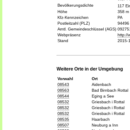
Bevölkerungsdichte
117 Ei
Höhe
358 m
Kfz-Kennzeichen
PA
Postleitzahl (PLZ)
94496
Amtl. Gemeindeschlüssel (AGS)
09275
Webpräsenz
http:/
Stand
2015-
Weitere Orte in der Umgebung
Vorwahl
Ort
08543
Aidenbach
08563
Bad Birnbach Rottal
08544
Eging a See
08532
Griesbach i Rottal
08532
Griesbach i Rottal
08532
Griesbach i Rottal
08535
Haarbach
08507
Neuburg a Inn