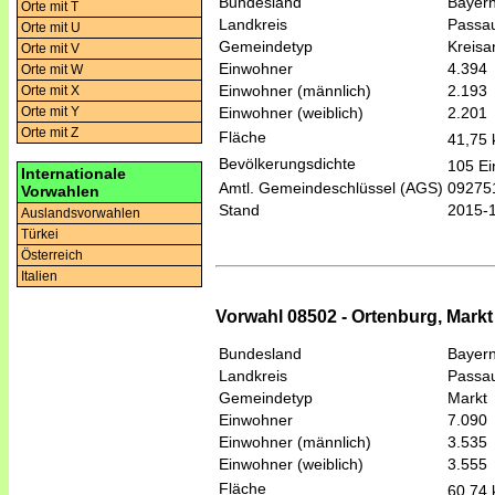
Bundesland
Bayer
Orte mit T
Landkreis
Passa
Orte mit U
Gemeindetyp
Kreis
Orte mit V
Einwohner
4.394
Orte mit W
Einwohner (männlich)
2.193
Orte mit X
Einwohner (weiblich)
2.201
Orte mit Y
Orte mit Z
Fläche
41,75
Bevölkerungsdichte
105 Ei
Internationale
Amtl. Gemeindeschlüssel (AGS)
09275
Vorwahlen
Stand
2015-
Auslandsvorwahlen
Türkei
Österreich
Italien
Vorwahl 08502 - Ortenburg, Markt 
Bundesland
Bayer
Landkreis
Passa
Gemeindetyp
Markt
Einwohner
7.090
Einwohner (männlich)
3.535
Einwohner (weiblich)
3.555
Fläche
60,74