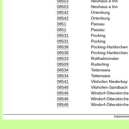
08503
Neuhaus a Inn
08503
Neuhaus a Inn
08542
Ortenburg
08542
Ortenburg
0851
Passau
0851
Passau
08531
Pocking
08531
Pocking
08538
Pocking-Hartkirchen
08538
Pocking-Hartkirchen
08533
Rotthalmünster
08509
Ruderting
08534
Tettenweis
08534
Tettenweis
08541
Vilshofen Niederbay
08548
Vilshofen-Sandbach
08546
Windorf-Otterskirch
08546
Windorf-Otterskirch
08546
Windorf-Otterskirch
Impressum