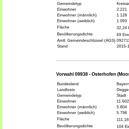
Gemeindetyp
Kreis
Einwohner
2.221
Einwohner (männlich)
1.128
Einwohner (weiblich)
1.093
Fläche
32,24
Bevölkerungsdichte
69 Ein
Amtl. Gemeindeschlüssel (AGS)
09271
Stand
2015-
Vorwahl 09938 - Osterhofen (Moo
Bundesland
Bayer
Landkreis
Degge
Gemeindetyp
Stadt
Einwohner
11.602
Einwohner (männlich)
5.804
Einwohner (weiblich)
5.798
Fläche
111,1
Bevölkerungsdichte
104 Ei