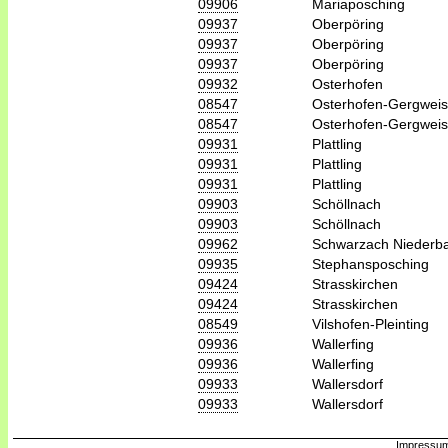
09906
Mariaposching
09937
Oberpöring
09937
Oberpöring
09937
Oberpöring
09932
Osterhofen
08547
Osterhofen-Gergweis
08547
Osterhofen-Gergweis
09931
Plattling
09931
Plattling
09931
Plattling
09903
Schöllnach
09903
Schöllnach
09962
Schwarzach Niederb
09935
Stephansposching
09424
Strasskirchen
09424
Strasskirchen
08549
Vilshofen-Pleinting
09936
Wallerfing
09936
Wallerfing
09933
Wallersdorf
09933
Wallersdorf
Impressum