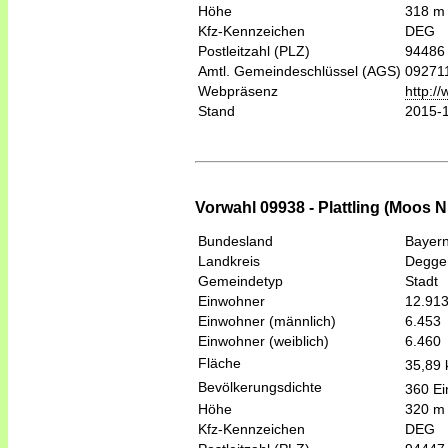
Höhe
318 m
Kfz-Kennzeichen
DEG
Postleitzahl (PLZ)
94486
Amtl. Gemeindeschlüssel (AGS)
09271
Webpräsenz
http:/
Stand
2015-
Vorwahl 09938 - Plattling (Moos 
Bundesland
Bayer
Landkreis
Degge
Gemeindetyp
Stadt
Einwohner
12.91
Einwohner (männlich)
6.453
Einwohner (weiblich)
6.460
Fläche
35,89
Bevölkerungsdichte
360 Ei
Höhe
320 m
Kfz-Kennzeichen
DEG