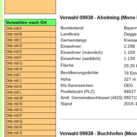
Vorwahl 09938 - Aholming (Moos 
Vorwahlen nach Ort
Bundesland
Bayer
Orte mit A
Landkreis
Degge
Orte mit B
Gemeindetyp
Kreis
Orte mit C
Orte mit D
Einwohner
2.298
Orte mit E
Einwohner (männlich)
1.159
Orte mit F
Einwohner (weiblich)
1.139
Orte mit G
Fläche
29,35
Orte mit H
Bevölkerungsdichte
78 Ein
Orte mit I
Höhe
327 m
Orte mit J
Kfz-Kennzeichen
DEG
Orte mit K
Postleitzahl (PLZ)
94527
Orte mit L
Amtl. Gemeindeschlüssel (AGS)
09271
Orte mit M
Stand
2015-
Orte mit N
Orte mit O
Orte mit P
Orte mit Q
Orte mit R
Vorwahl 09938 - Buchhofen (Moo
Orte mit S