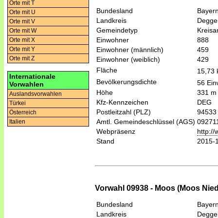
Orte mit T
Bundesland
Bayer
Orte mit U
Landkreis
Degge
Orte mit V
Gemeindetyp
Kreis
Orte mit W
Einwohner
888
Orte mit X
Einwohner (männlich)
459
Orte mit Y
Orte mit Z
Einwohner (weiblich)
429
Fläche
15,73
Internationale
Bevölkerungsdichte
56 Ein
Vorwahlen
Höhe
331 m
Auslandsvorwahlen
Kfz-Kennzeichen
DEG
Türkei
Postleitzahl (PLZ)
94533
Österreich
Amtl. Gemeindeschlüssel (AGS)
09271
Italien
Webpräsenz
http:/
Stand
2015-
Vorwahl 09938 - Moos (Moos Nie
Bundesland
Bayer
Landkreis
Degge