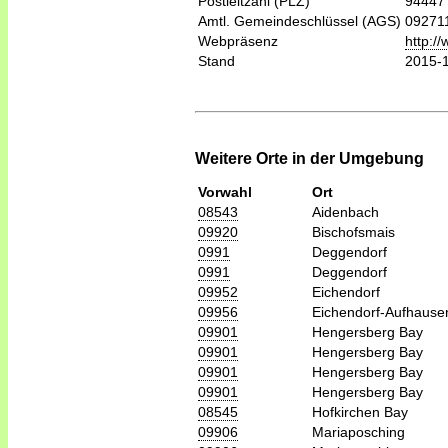
Postleitzahl (PLZ)
94447
Amtl. Gemeindeschlüssel (AGS)
09271
Webpräsenz
http://
Stand
2015-
Weitere Orte in der Umgebung
Vorwahl
Ort
08543
Aidenbach
09920
Bischofsmais
0991
Deggendorf
0991
Deggendorf
09952
Eichendorf
09956
Eichendorf-Aufhause
09901
Hengersberg Bay
09901
Hengersberg Bay
09901
Hengersberg Bay
09901
Hengersberg Bay
08545
Hofkirchen Bay
09906
Mariaposching