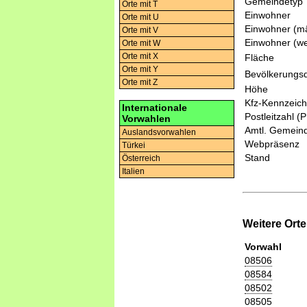
Gemeindetyp
Orte mit T
Einwohner
Orte mit U
Einwohner (mä
Orte mit V
Einwohner (we
Orte mit W
Orte mit X
Fläche
Orte mit Y
Bevölkerungsd
Orte mit Z
Höhe
Kfz-Kennzeic
Internationale
Postleitzahl (
Vorwahlen
Amtl. Gemeind
Auslandsvorwahlen
Webpräsenz
Türkei
Stand
Österreich
Italien
Weitere Ort
Vorwahl
08506
08584
08502
08505