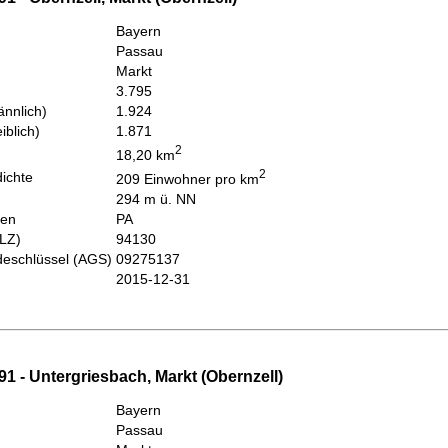
Bayern
Passau
Markt
3.795
nnlich)
1.924
iblich)
1.871
2
18,20 km
2
ichte
209 Einwohner pro km
294 m ü. NN
hen
PA
PLZ)
94130
eschlüssel (AGS)
09275137
2015-12-31
1 - Untergriesbach, Markt (Obernzell)
Bayern
Passau