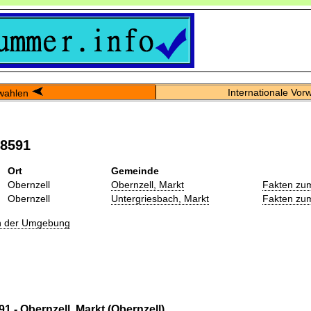
Internationale Vor
wahlen
08591
Ort
Gemeinde
Obernzell
Obernzell, Markt
Fakten zu
Obernzell
Untergriesbach, Markt
Fakten zu
in der Umgebung
1 - Obernzell, Markt (Obernzell)