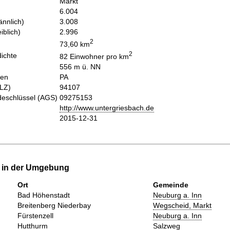
Markt
6.004
nnlich)
3.008
iblich)
2.996
2
73,60 km
2
ichte
82 Einwohner pro km
556 m ü. NN
hen
PA
PLZ)
94107
eschlüssel (AGS)
09275153
http://www.untergriesbach.de
2015-12-31
e in der Umgebung
Ort
Gemeinde
Bad Höhenstadt
Neuburg a. Inn
Breitenberg Niederbay
Wegscheid, Markt
Fürstenzell
Neuburg a. Inn
Hutthurm
Salzweg