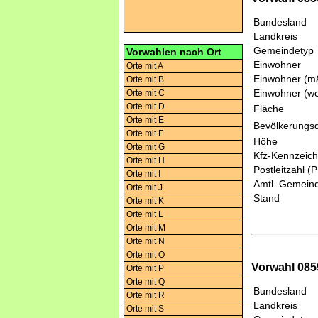
Bundesland
Landkreis
Gemeindetyp
Vorwahlen nach Ort
Einwohner
Orte mit A
Einwohner (mä
Orte mit B
Einwohner (we
Orte mit C
Orte mit D
Fläche
Orte mit E
Bevölkerungsd
Orte mit F
Höhe
Orte mit G
Kfz-Kennzeic
Orte mit H
Postleitzahl (
Orte mit I
Amtl. Gemeind
Orte mit J
Stand
Orte mit K
Orte mit L
Orte mit M
Orte mit N
Orte mit O
Vorwahl 0859
Orte mit P
Orte mit Q
Bundesland
Orte mit R
Landkreis
Orte mit S