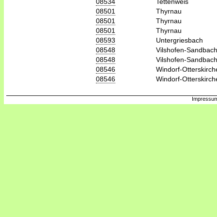
08534
Tettenweis
08501
Thyrnau
08501
Thyrnau
08501
Thyrnau
08593
Untergriesbach
08548
Vilshofen-Sandbac
08548
Vilshofen-Sandbac
08546
Windorf-Otterskirch
08546
Windorf-Otterskirch
Impressum