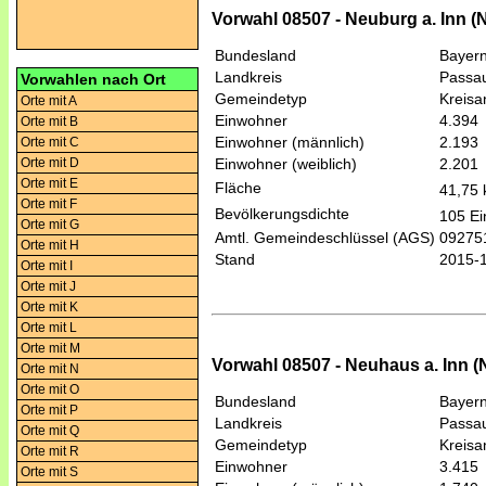
Vorwahl 08507 - Neuburg a. Inn (
Bundesland
Bayer
Landkreis
Passa
Vorwahlen nach Ort
Gemeindetyp
Kreis
Orte mit A
Einwohner
4.394
Orte mit B
Einwohner (männlich)
2.193
Orte mit C
Orte mit D
Einwohner (weiblich)
2.201
Orte mit E
Fläche
41,75
Orte mit F
Bevölkerungsdichte
105 Ei
Orte mit G
Amtl. Gemeindeschlüssel (AGS)
09275
Orte mit H
Stand
2015-
Orte mit I
Orte mit J
Orte mit K
Orte mit L
Orte mit M
Vorwahl 08507 - Neuhaus a. Inn (
Orte mit N
Orte mit O
Bundesland
Bayer
Orte mit P
Landkreis
Passa
Orte mit Q
Gemeindetyp
Kreis
Orte mit R
Einwohner
3.415
Orte mit S