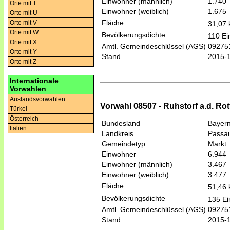
Einwohner (männlich)
1.740
Orte mit T
Einwohner (weiblich)
1.675
Orte mit U
Fläche
Orte mit V
31,07
Orte mit W
Bevölkerungsdichte
110 Ei
Orte mit X
Amtl. Gemeindeschlüssel (AGS)
09275
Orte mit Y
Stand
2015-
Orte mit Z
Internationale
Vorwahlen
Auslandsvorwahlen
Vorwahl 08507 - Ruhstorf a.d. Rot
Türkei
Österreich
Bundesland
Bayer
Italien
Landkreis
Passa
Gemeindetyp
Markt
Einwohner
6.944
Einwohner (männlich)
3.467
Einwohner (weiblich)
3.477
Fläche
51,46
Bevölkerungsdichte
135 Ei
Amtl. Gemeindeschlüssel (AGS)
09275
Stand
2015-