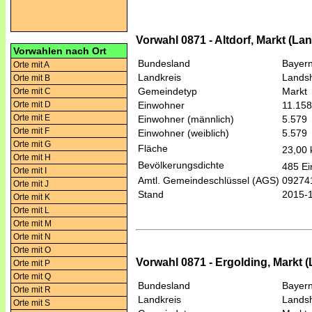
Vorwahl 0871 - Altdorf, Markt (La
Vorwahlen nach Ort
Bundesland
Bayer
Orte mit A
Landkreis
Lands
Orte mit B
Gemeindetyp
Markt
Orte mit C
Orte mit D
Einwohner
11.158
Orte mit E
Einwohner (männlich)
5.579
Orte mit F
Einwohner (weiblich)
5.579
Orte mit G
Fläche
23,00
Orte mit H
Bevölkerungsdichte
485 Ei
Orte mit I
Amtl. Gemeindeschlüssel (AGS)
09274
Orte mit J
Stand
2015-
Orte mit K
Orte mit L
Orte mit M
Orte mit N
Orte mit O
Vorwahl 0871 - Ergolding, Markt 
Orte mit P
Orte mit Q
Bundesland
Bayer
Orte mit R
Landkreis
Lands
Orte mit S