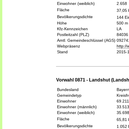
Einwohner (weiblich)
2.658
Fläche
37,05
Bevölkerungsdichte
144 Ei
Höhe
500 m
Kfz-Kennzeichen
LA
Postleitzahl (PLZ)
84036
Amtl. Gemeindeschlüssel (AGS)
09274
Webpräsenz
http:/
Stand
2015-
Vorwahl 0871 - Landshut (Landsh
Bundesland
Bayer
Gemeindetyp
Kreisfr
Einwohner
69.211
Einwohner (männlich)
33.51
Einwohner (weiblich)
35.69
Fläche
65,81
Bevölkerungsdichte
1.052 