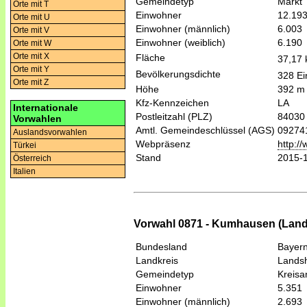
Gemeindetyp
Markt
Orte mit T
Einwohner
12.19
Orte mit U
Einwohner (männlich)
6.003
Orte mit V
Einwohner (weiblich)
6.190
Orte mit W
Orte mit X
Fläche
37,17
Orte mit Y
Bevölkerungsdichte
328 Ei
Orte mit Z
Höhe
392 m
Kfz-Kennzeichen
LA
Internationale
Postleitzahl (PLZ)
84030
Vorwahlen
Amtl. Gemeindeschlüssel (AGS)
09274
Auslandsvorwahlen
Webpräsenz
http:/
Türkei
Stand
2015-
Österreich
Italien
Vorwahl 0871 - Kumhausen (Land
Bundesland
Bayer
Landkreis
Lands
Gemeindetyp
Kreis
Einwohner
5.351
Einwohner (männlich)
2.693