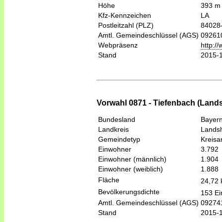
Höhe
393 m
Kfz-Kennzeichen
LA
Postleitzahl (PLZ)
84028
Amtl. Gemeindeschlüssel (AGS)
09261
Webpräsenz
http:/
Stand
2015-
Vorwahl 0871 - Tiefenbach (Land
Bundesland
Bayer
Landkreis
Lands
Gemeindetyp
Kreis
Einwohner
3.792
Einwohner (männlich)
1.904
Einwohner (weiblich)
1.888
Fläche
24,72
Bevölkerungsdichte
153 Ei
Amtl. Gemeindeschlüssel (AGS)
09274
Stand
2015-