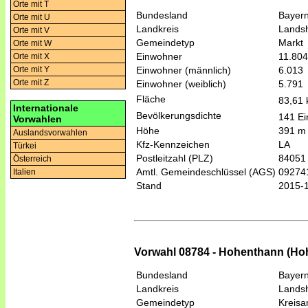
Orte mit T
Bundesland
Bayer
Orte mit U
Landkreis
Lands
Orte mit V
Gemeindetyp
Markt
Orte mit W
Einwohner
11.804
Orte mit X
Einwohner (männlich)
6.013
Orte mit Y
Orte mit Z
Einwohner (weiblich)
5.791
Fläche
83,61
Internationale
Bevölkerungsdichte
141 Ei
Vorwahlen
Höhe
391 m
Auslandsvorwahlen
Kfz-Kennzeichen
LA
Türkei
Postleitzahl (PLZ)
84051
Österreich
Amtl. Gemeindeschlüssel (AGS)
09274
Italien
Stand
2015-
Vorwahl 08784 - Hohenthann (Ho
Bundesland
Bayer
Landkreis
Lands
Gemeindetyp
Kreis