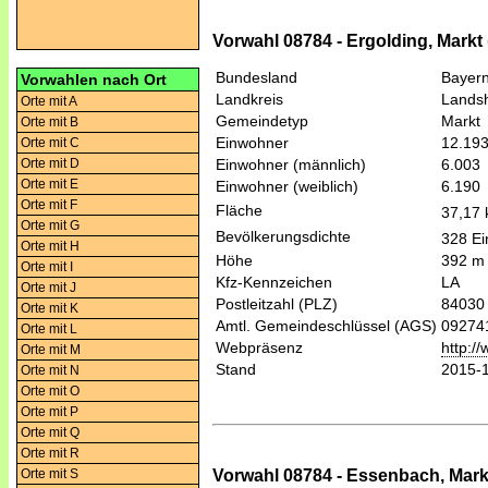
Vorwahl 08784 - Ergolding, Mark
Bundesland
Bayer
Vorwahlen nach Ort
Landkreis
Lands
Orte mit A
Gemeindetyp
Markt
Orte mit B
Einwohner
12.19
Orte mit C
Orte mit D
Einwohner (männlich)
6.003
Orte mit E
Einwohner (weiblich)
6.190
Orte mit F
Fläche
37,17
Orte mit G
Bevölkerungsdichte
328 Ei
Orte mit H
Höhe
392 m
Orte mit I
Kfz-Kennzeichen
LA
Orte mit J
Postleitzahl (PLZ)
84030
Orte mit K
Amtl. Gemeindeschlüssel (AGS)
09274
Orte mit L
Webpräsenz
http:/
Orte mit M
Stand
2015-
Orte mit N
Orte mit O
Orte mit P
Orte mit Q
Orte mit R
Vorwahl 08784 - Essenbach, Mar
Orte mit S