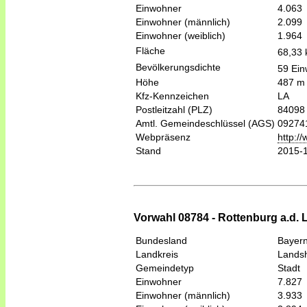
Einwohner
4.063
Einwohner (männlich)
2.099
Einwohner (weiblich)
1.964
Fläche
68,33
Bevölkerungsdichte
59 Ein
Höhe
487 m
Kfz-Kennzeichen
LA
Postleitzahl (PLZ)
84098
Amtl. Gemeindeschlüssel (AGS)
09274
Webpräsenz
http:/
Stand
2015-
Vorwahl 08784 - Rottenburg a.d.
Bundesland
Bayer
Landkreis
Lands
Gemeindetyp
Stadt
Einwohner
7.827
Einwohner (männlich)
3.933