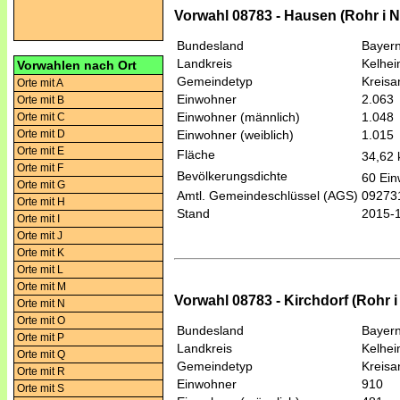
Vorwahl 08783 - Hausen (Rohr i 
Bundesland
Bayer
Landkreis
Kelhe
Vorwahlen nach Ort
Gemeindetyp
Kreis
Orte mit A
Einwohner
2.063
Orte mit B
Einwohner (männlich)
1.048
Orte mit C
Orte mit D
Einwohner (weiblich)
1.015
Orte mit E
Fläche
34,62
Orte mit F
Bevölkerungsdichte
60 Ein
Orte mit G
Amtl. Gemeindeschlüssel (AGS)
09273
Orte mit H
Stand
2015-
Orte mit I
Orte mit J
Orte mit K
Orte mit L
Orte mit M
Vorwahl 08783 - Kirchdorf (Rohr i
Orte mit N
Orte mit O
Bundesland
Bayer
Orte mit P
Landkreis
Kelhe
Orte mit Q
Gemeindetyp
Kreis
Orte mit R
Einwohner
910
Orte mit S