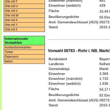
Einwohner (männlich)
481
Orte mit T
Einwohner (weiblich)
429
Orte mit U
Fläche
Orte mit V
16,49
Orte mit W
Bevölkerungsdichte
55 Ein
Orte mit X
Amtl. Gemeindeschlüssel (AGS)
09273
Orte mit Y
Stand
2015-
Orte mit Z
Internationale
Vorwahlen
Auslandsvorwahlen
Vorwahl 08783 - Rohr i. NB, Markt
Türkei
Österreich
Bundesland
Bayer
Italien
Landkreis
Kelhe
Gemeindetyp
Markt
Einwohner
3.369
Einwohner (männlich)
1.733
Einwohner (weiblich)
1.636
Fläche
54,17
Bevölkerungsdichte
62 Ein
Amtl. Gemeindeschlüssel (AGS)
09273
Stand
2015-