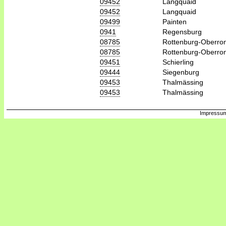
09452
Langquaid
09452
Langquaid
09499
Painten
0941
Regensburg
08785
Rottenburg-Oberro
08785
Rottenburg-Oberro
09451
Schierling
09444
Siegenburg
09453
Thalmässing
09453
Thalmässing
Impressum