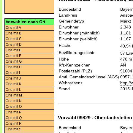
Bundesland
Bayer
Landkreis
Ansba
Gemeindetyp
Markt
Vorwahlen nach Ort
Einwohner
2.348
Orte mit A
Einwohner (männlich)
1.181
Orte mit B
Einwohner (weiblich)
1.167
Orte mit C
Orte mit D
Fläche
40,94
Orte mit E
Bevölkerungsdichte
57 Ein
Orte mit F
Höhe
470 m
Orte mit G
Kfz-Kennzeichen
AN
Orte mit H
Postleitzahl (PLZ)
91604
Orte mit I
Amtl. Gemeindeschlüssel (AGS)
09571
Orte mit J
Webpräsenz
http:/
Orte mit K
Stand
2015-
Orte mit L
Orte mit M
Orte mit N
Orte mit O
Orte mit P
Vorwahl 09829 - Oberdachstetten
Orte mit Q
Orte mit R
Bundesland
Bayer
Orte mit S