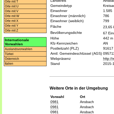
Landkreis
Ansba
Orte mit T
Gemeindetyp
Kreis
Orte mit U
Einwohner
1.585
Orte mit V
Einwohner (männlich)
786
Orte mit W
Einwohner (weiblich)
799
Orte mit X
Orte mit Y
Fläche
23,65
Orte mit Z
Bevölkerungsdichte
67 Ein
Höhe
442 m
Internationale
Kfz-Kennzeichen
AN
Vorwahlen
Postleitzahl (PLZ)
91617
Auslandsvorwahlen
Amtl. Gemeindeschlüssel (AGS)
09571
Türkei
Webpräsenz
http:/
Österreich
Stand
2015-
Italien
Weitere Orte in der Umgebung
Vorwahl
Ort
0981
Ansbach
0981
Ansbach
0981
Ansbach