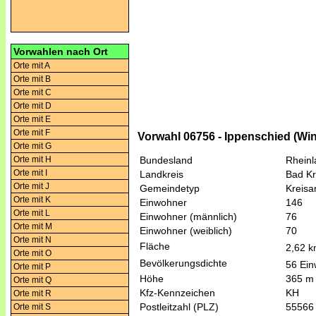
Vorwahlen nach Ort
Orte mit A
Orte mit B
Orte mit C
Orte mit D
Orte mit E
Orte mit F
Vorwahl 06756 - Ippenschied (Wi
Orte mit G
Orte mit H
Bundesland
Rheinl
Orte mit I
Landkreis
Bad K
Orte mit J
Gemeindetyp
Kreis
Orte mit K
Einwohner
146
Orte mit L
Einwohner (männlich)
76
Orte mit M
Einwohner (weiblich)
70
Orte mit N
Fläche
2,62 
Orte mit O
Bevölkerungsdichte
56 Ein
Orte mit P
Höhe
365 m
Orte mit Q
Kfz-Kennzeichen
KH
Orte mit R
Postleitzahl (PLZ)
55566
Orte mit S