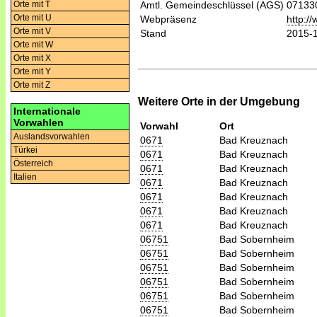
Orte mit T
Amtl. Gemeindeschlüssel (AGS)
07133
Orte mit U
Webpräsenz
http:/
Orte mit V
Stand
2015-
Orte mit W
Orte mit X
Orte mit Y
Orte mit Z
Weitere Orte in der Umgebung
Internationale
Vorwahlen
Vorwahl
Ort
Auslandsvorwahlen
0671
Bad Kreuznach
Türkei
0671
Bad Kreuznach
Österreich
0671
Bad Kreuznach
Italien
0671
Bad Kreuznach
0671
Bad Kreuznach
0671
Bad Kreuznach
0671
Bad Kreuznach
06751
Bad Sobernheim
06751
Bad Sobernheim
06751
Bad Sobernheim
06751
Bad Sobernheim
06751
Bad Sobernheim
06751
Bad Sobernheim