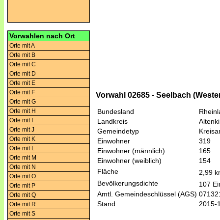
Vorwahlen nach Ort
Orte mit A
Orte mit B
Orte mit C
Orte mit D
Orte mit E
Orte mit F
Vorwahl 02685 - Seelbach (Weste
Orte mit G
Orte mit H
Bundesland
Rheinl
Orte mit I
Landkreis
Altenk
Orte mit J
Gemeindetyp
Kreis
Orte mit K
Einwohner
319
Orte mit L
Einwohner (männlich)
165
Orte mit M
Einwohner (weiblich)
154
Orte mit N
Fläche
2,99 
Orte mit O
Bevölkerungsdichte
107 Ei
Orte mit P
Amtl. Gemeindeschlüssel (AGS)
07132
Orte mit Q
Stand
2015-
Orte mit R
Orte mit S