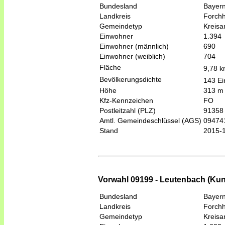
Bundesland
Bayer
Landkreis
Forch
Gemeindetyp
Kreis
Einwohner
1.394
Einwohner (männlich)
690
Einwohner (weiblich)
704
Fläche
9,78 
Bevölkerungsdichte
143 Ei
Höhe
313 m
Kfz-Kennzeichen
FO
Postleitzahl (PLZ)
91358
Amtl. Gemeindeschlüssel (AGS)
09474
Stand
2015-
Vorwahl 09199 - Leutenbach (Kun
Bundesland
Bayer
Landkreis
Forch
Gemeindetyp
Kreis