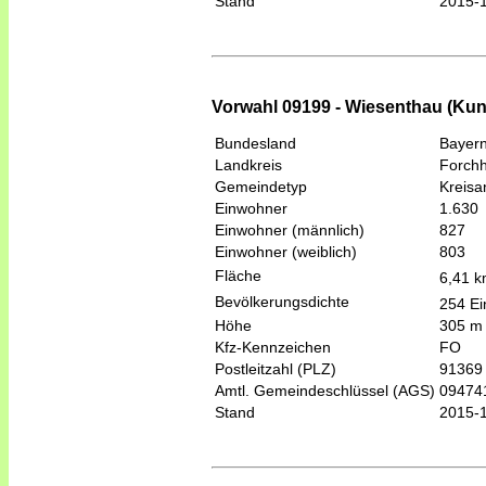
Stand
2015-
Vorwahl 09199 - Wiesenthau (Kun
Bundesland
Bayer
Landkreis
Forch
Gemeindetyp
Kreis
Einwohner
1.630
Einwohner (männlich)
827
Einwohner (weiblich)
803
Fläche
6,41 
Bevölkerungsdichte
254 Ei
Höhe
305 m
Kfz-Kennzeichen
FO
Postleitzahl (PLZ)
91369
Amtl. Gemeindeschlüssel (AGS)
09474
Stand
2015-