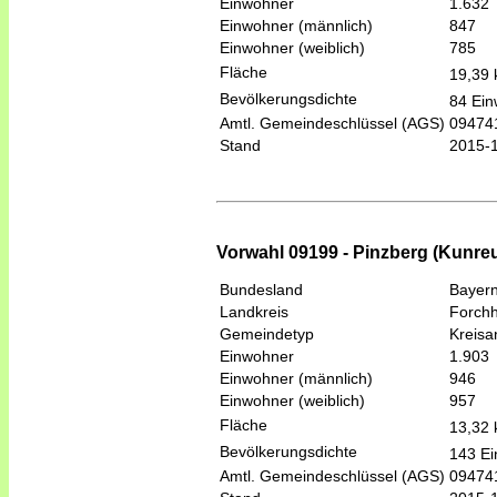
Einwohner
1.632
Einwohner (männlich)
847
Einwohner (weiblich)
785
Fläche
19,39
Bevölkerungsdichte
84 Ein
Amtl. Gemeindeschlüssel (AGS)
09474
Stand
2015-
Vorwahl 09199 - Pinzberg (Kunre
Bundesland
Bayer
Landkreis
Forch
Gemeindetyp
Kreis
Einwohner
1.903
Einwohner (männlich)
946
Einwohner (weiblich)
957
Fläche
13,32
Bevölkerungsdichte
143 Ei
Amtl. Gemeindeschlüssel (AGS)
09474