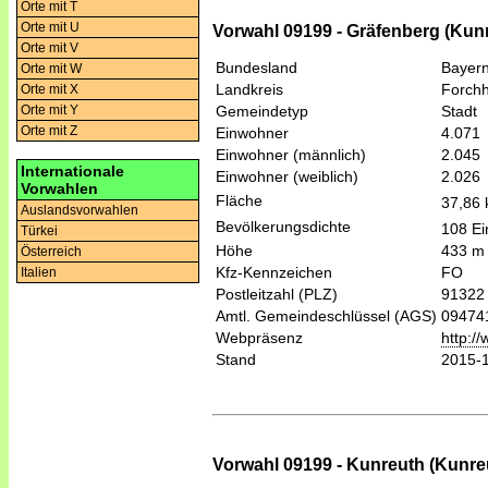
Orte mit T
Orte mit U
Vorwahl 09199 - Gräfenberg (Kun
Orte mit V
Bundesland
Bayer
Orte mit W
Landkreis
Forch
Orte mit X
Gemeindetyp
Stadt
Orte mit Y
Orte mit Z
Einwohner
4.071
Einwohner (männlich)
2.045
Internationale
Einwohner (weiblich)
2.026
Vorwahlen
Fläche
37,86
Auslandsvorwahlen
Bevölkerungsdichte
108 Ei
Türkei
Höhe
433 m
Österreich
Kfz-Kennzeichen
FO
Italien
Postleitzahl (PLZ)
91322
Amtl. Gemeindeschlüssel (AGS)
09474
Webpräsenz
http:/
Stand
2015-
Vorwahl 09199 - Kunreuth (Kunre