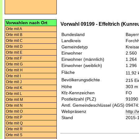
Vorwahlen nach Ort
Vorwahl 09199 - Effeltrich (Kunre
Orte mit A
Bundesland
Bayer
Orte mit B
Landkreis
Forch
Orte mit C
Orte mit D
Gemeindetyp
Kreis
Orte mit E
Einwohner
2.560
Orte mit F
Einwohner (männlich)
1.264
Orte mit G
Einwohner (weiblich)
1.296
Orte mit H
Fläche
11,92
Orte mit I
Bevölkerungsdichte
215 Ei
Orte mit J
Höhe
303 m
Orte mit K
Kfz-Kennzeichen
FO
Orte mit L
Postleitzahl (PLZ)
91090
Orte mit M
Amtl. Gemeindeschlüssel (AGS)
09474
Orte mit N
Webpräsenz
http://
Orte mit O
Orte mit P
Stand
2015-
Orte mit Q
Orte mit R
Orte mit S