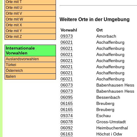
Orte mit T
Orte mit U
Orte mit V
Weitere Orte in der Umgebung
Orte mit W
Orte mit X
Vorwahl
Ort
Orte mit Y
09373
Amorbach
Orte mit Z
06021
Aschaffenburg
Internationale
06021
Aschaffenburg
Vorwahlen
06021
Aschaffenburg
Auslandsvorwahlen
06021
Aschaffenburg
Türkei
06021
Aschaffenburg
Österreich
06021
Aschaffenburg
Italien
06021
Aschaffenburg
06073
Babenhausen Hess
06073
Babenhausen Hess
06095
Bessenbach
06165
Breuberg
06165
Breuberg
09374
Eschau
06078
Gross-Umstadt
06092
Heimbuchenthal
06163
Höchst i Odw