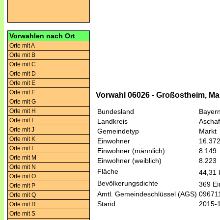
Vorwahlen nach Ort
Orte mit A
Orte mit B
Orte mit C
Orte mit D
Orte mit E
Orte mit F
Vorwahl 06026 - Großostheim, Ma
Orte mit G
Orte mit H
Bundesland
Bayer
Orte mit I
Landkreis
Aschaf
Orte mit J
Gemeindetyp
Markt
Orte mit K
Einwohner
16.37
Orte mit L
Einwohner (männlich)
8.149
Orte mit M
Einwohner (weiblich)
8.223
Orte mit N
Fläche
44,31
Orte mit O
Bevölkerungsdichte
369 Ei
Orte mit P
Amtl. Gemeindeschlüssel (AGS)
09671
Orte mit Q
Stand
2015-
Orte mit R
Orte mit S