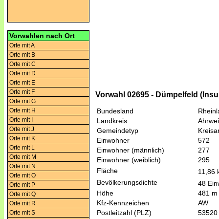
Vorwahlen nach Ort
Orte mit A
Orte mit B
Orte mit C
Orte mit D
Orte mit E
Orte mit F
Vorwahl 02695 - Dümpelfeld (Insu
Orte mit G
Orte mit H
Bundesland
Rheinl
Orte mit I
Landkreis
Ahrwei
Orte mit J
Gemeindetyp
Kreis
Orte mit K
Einwohner
572
Orte mit L
Einwohner (männlich)
277
Orte mit M
Einwohner (weiblich)
295
Orte mit N
Fläche
11,86
Orte mit O
Bevölkerungsdichte
48 Ein
Orte mit P
Höhe
481 m
Orte mit Q
Kfz-Kennzeichen
AW
Orte mit R
Postleitzahl (PLZ)
53520
Orte mit S