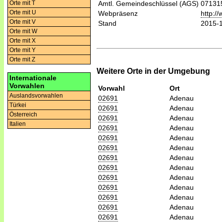
Orte mit T
Amtl. Gemeindeschlüssel (AGS)
07131
Orte mit U
Webpräsenz
http:/
Orte mit V
Stand
2015-
Orte mit W
Orte mit X
Orte mit Y
Orte mit Z
Weitere Orte in der Umgebung
Internationale
Vorwahlen
Vorwahl
Ort
Auslandsvorwahlen
02691
Adenau
Türkei
02691
Adenau
Österreich
02691
Adenau
Italien
02691
Adenau
02691
Adenau
02691
Adenau
02691
Adenau
02691
Adenau
02691
Adenau
02691
Adenau
02691
Adenau
02691
Adenau
02691
Adenau