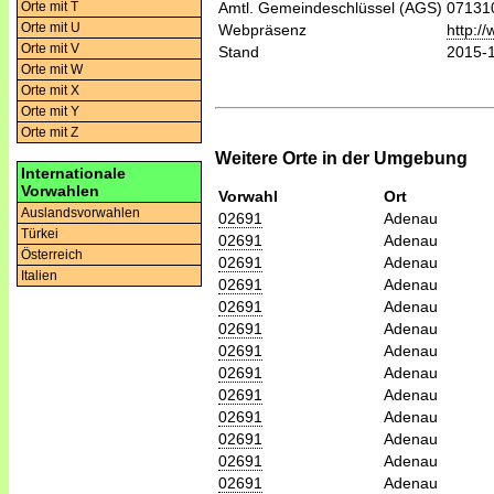
Orte mit T
Amtl. Gemeindeschlüssel (AGS)
07131
Orte mit U
Webpräsenz
http:/
Orte mit V
Stand
2015-
Orte mit W
Orte mit X
Orte mit Y
Orte mit Z
Weitere Orte in der Umgebung
Internationale
Vorwahlen
Vorwahl
Ort
Auslandsvorwahlen
02691
Adenau
Türkei
02691
Adenau
Österreich
02691
Adenau
Italien
02691
Adenau
02691
Adenau
02691
Adenau
02691
Adenau
02691
Adenau
02691
Adenau
02691
Adenau
02691
Adenau
02691
Adenau
02691
Adenau