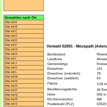
Vorwahlen nach Ort
Orte mit A
Orte mit B
Orte mit C
Orte mit D
Orte mit E
Orte mit F
Vorwahl 02691 - Meuspath (Aden
Orte mit G
Orte mit H
Bundesland
Rheinl
Orte mit I
Landkreis
Ahrwei
Orte mit J
Gemeindetyp
Kreis
Orte mit K
Einwohner
141
Orte mit L
Einwohner (männlich)
78
Orte mit M
Einwohner (weiblich)
63
Orte mit N
Fläche
3,06 
Orte mit O
Bevölkerungsdichte
46 Ein
Orte mit P
Höhe
560 m
Orte mit Q
Kfz-Kennzeichen
AW
Orte mit R
Postleitzahl (PLZ)
53520
Orte mit S